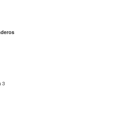
aderos
a 3