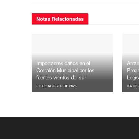
k
Notas
Relacionadas
Importantes daños en el
Arran
Corralón Municipal por los
Prog
fuertes vientos del sur
Legis
6 DE AGOSTO DE 2026
6 DE