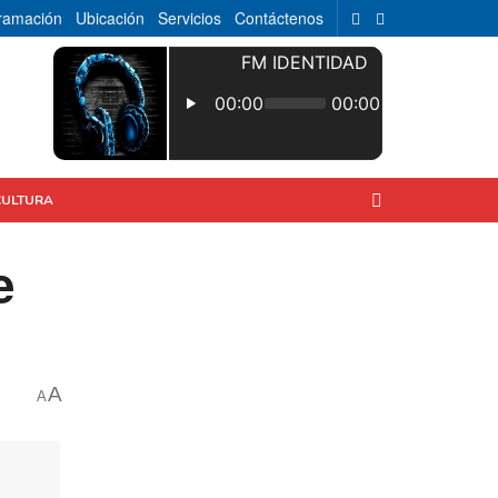
ramación
Ubicación
Servicios
Contáctenos
CULTURA
e
A
A