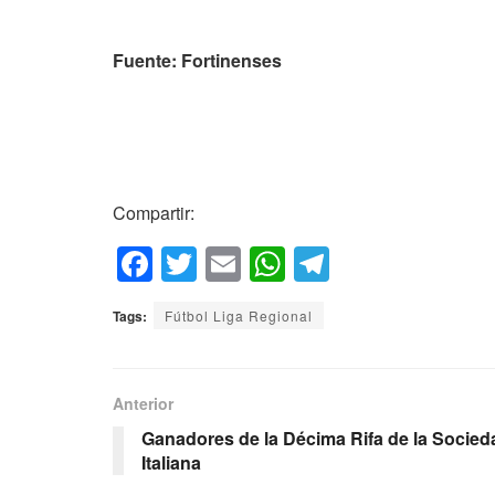
Fuente: Fortinenses
Compartir:
F
T
E
W
T
a
wi
m
h
el
Tags:
Fútbol Liga Regional
c
tt
ail
at
e
e
er
s
gr
b
A
a
Anterior
o
p
m
Ganadores de la Décima Rifa de la Socied
Italiana
o
p