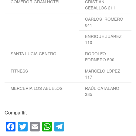
COMEDOR GRAN HOTEL
CRISTIAN
CEBALLOS 211
CARLOS ROMERO
041
ENRIQUE JUÁREZ
110
SANTA LUCIA CENTRO
RODOLFO
FORNERO 500
FITNESS
MARCELO LÓPEZ
117
MERCERIA LOS ABUELOS
RAÚL CATALANO
385
Compartir:
F
T
E
W
T