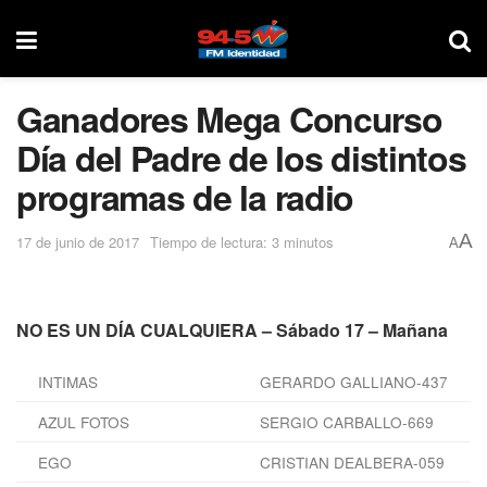
Ganadores Mega Concurso
Día del Padre de los distintos
programas de la radio
A
17 de junio de 2017
Tiempo de lectura: 3 minutos
A
NO ES UN DÍA CUALQUIERA – Sábado 17 – Mañana
INTIMAS
GERARDO GALLIANO-437
AZUL FOTOS
SERGIO CARBALLO-669
EGO
CRISTIAN DEALBERA-059