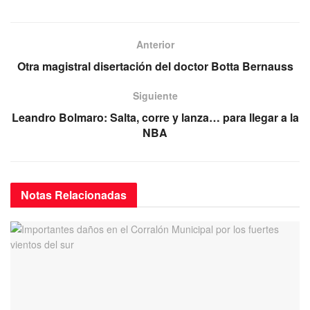
a
wi
m
h
el
c
tt
ail
at
e
e
er
s
gr
Anterior
b
A
a
Otra magistral disertación del doctor Botta Bernauss
o
p
m
Siguiente
o
p
Leandro Bolmaro: Salta, corre y lanza… para llegar a la
k
NBA
Notas
Relacionadas