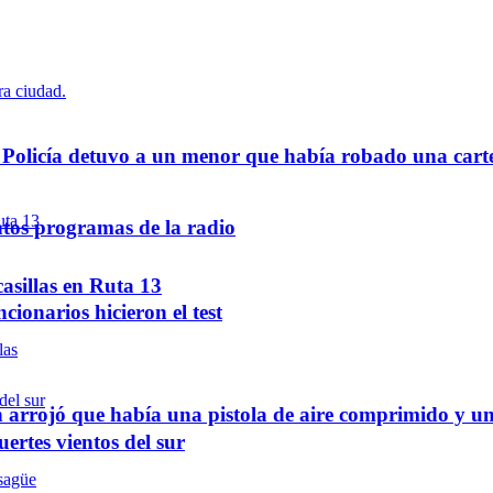
a Policía detuvo a un menor que había robado una cart
tos programas de la radio
asillas en Ruta 13
cionarios hicieron el test
 arrojó que había una pistola de aire comprimido y u
ertes vientos del sur