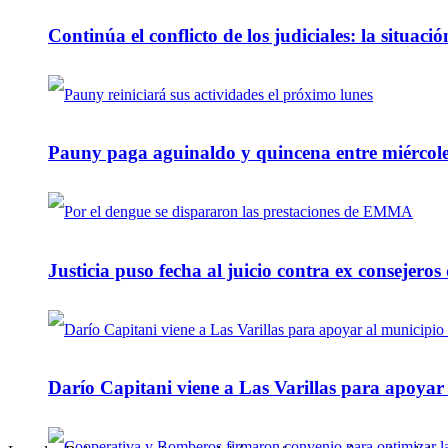
Continúa el conflicto de los judiciales: la situaci
Pauny paga aguinaldo y quincena entre miércole
Justicia puso fecha al juicio contra ex consejeros
Darío Capitani viene a Las Varillas para apoyar a