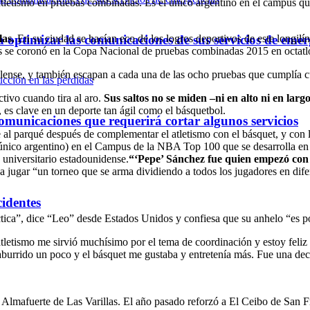
letismo en pruebas combinadas. Es el único argentino en el campus qu
optimizar las comunicaciones de sus servicios de emer
las.
En su ciudad se hacían eco de los logros deportivos de este longil
s se coronó en la Copa Nacional de pruebas combinadas 2015 en octatl
llense, y también escapan a cada una de las ocho pruebas que cumplía c
ctivo cuando tira al aro.
Sus saltos no se miden –ni en alto ni en larg
 es clave en un deporte tan ágil como el básquetbol.
omunicaciones que requerirá cortar algunos servicios
 al parqué después de complementar el atletismo con el básquet, y con l
 el único argentino) en el Campus de la NBA Top 100 que se desarrolla e
 universitario estadounidense.
“‘Pepe’ Sánchez fue quien empezó con e
jugar “un torneo que se arma dividiendo a todos los jugadores en dife
cidentes
tica”, dice “Leo” desde Estados Unidos y confiesa que su anhelo “es po
tletismo me sirvió muchísimo por el tema de coordinación y estoy feli
aburrido un poco y el básquet me gustaba y entretenía más. Fue una deci
 Almafuerte de Las Varillas. El año pasado reforzó a El Ceibo de San F