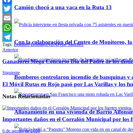
Camión chocó a una vaca en la Ruta 13
Facebook
Twitter
Email
WhatsApp
Con la colaboración del Centro de Monitoreo, l
Tags:
Leandro Bolmaro
NBA
Pepe Sánchez
Telegram
Anterior
Ganadores Mega Concurso Día del Padre de los distin
Siguiente
Bomberos controlaron incendio de banquinas y c
El Móvil Rutas en Rojo pasó por Las Varillas y los fun
Notas
Relacionadas
Allanamiento en una vivienda de Barrio Alfonsín
Importantes daños en el Corralón Municipal por los fu
6 de agosto de 2026