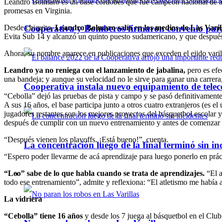
Leandro Bolmaro es un base cordobés que fue campeón nacional de at
promesas en Virginia.
Cooperativa y Bomberos firmaron convenio para 
Desde chiquito,
Leandro Bolmaro salía en los medios de Las Varil
Evita Sub 14 y alcanzó un quinto puesto sudamericano, y que despué
Ahora, su nombre aparece en publicaciones que exceden el ejido vari
Leandro ya no reniega con el lanzamiento de jabalina,
pero es efe
una bandeja; y aunque su velocidad no le sirve para ganar una carrera,
Cooperativa instala nuevo equipamiento de telec
“Cebolla” dejó las pruebas de pista y campo y se pasó definitivamente
A sus 16 años, el base participa junto a otros cuatro extranjeros (es
jugadores restantes son los mejores proyectos del básquetbol escolar y
después de cumplir con un nuevo entrenamiento y antes de comenzar a 
“Después vienen los playoffs. ¡Está bueno!”, cuenta.
La concentración luego de la final terminó sin in
“Espero poder llevarme de acá aprendizaje para luego ponerlo en prác
“Leo” sabe de lo que habla cuando se trata de aprendizajes.
“El a
Policiales
todo ese entrenamiento”, admite y reflexiona: “El atletismo me había 
La vidriera
“Cebolla” tiene 16 años
y desde los 7 juega al básquetbol en el Club