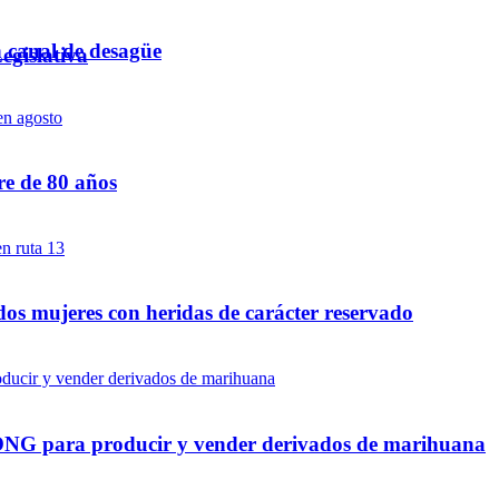
n canal de desagüe
egislativa
re de 80 años
dos mujeres con heridas de carácter reservado
a ONG para producir y vender derivados de marihuana