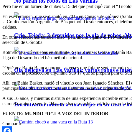
No paran los robos en Las Varillas
Pero fue en un torneo de clubes U15 del que participó con el “Tricolo
En ese certamen, que se disputó en 2015 en Cañada de Gómez (Santa F
la Confederación Argentina de Básquetbol. Desde entonces, el teléfon
asiduas.
Crio. Tejeda: 3 detenidos por la ola de robos. Alt
En otras selecciones también hizo “pata ancha”:
ganó el Provincial 
selección de Córdoba.
Bolmaro realizó pruebas en Instituto, San Lorenzo, Obras y Bahía Baske
Liga de Desarrollo del básquetbol nacional.
“Opté por Bahía Blanca porque las veces que fui me sentí cómodo y 
Ola delictiva en Las Varillas: varios robos e inte
escolta en la preselección argentina Sub 17 que se prepara para el Su
Allí, en Bahía Basket, nació el vínculo con Juan Ignacio Sánchez. El e
participará de otra convocatoria en Bahamas, esta vez organizada por
A sus 16 años, y mientras disfruta de una experiencia increíble entre 
claro el camino a seguir: “Hay que hacer mucho sacrificio como lo es
Encontraron muerta a una mujer en su casa e inte
FUENTE: MUNDO “D”-LA VOZ DEL INTERIOR
Compartir: