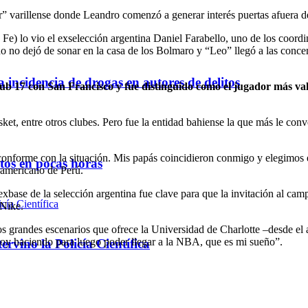
r” varillense donde Leandro comenzó a generar interés puertas afuera d
e) lo vio el exselección argentina Daniel Farabello, uno de los coordi
o no dejó de sonar en la casa de los Bolmaro y “Leo” llegó a las concen
a incidencia de drogas en autores de delitos
Sub 17 con San Francisco y fue distinguido como el jugador más va
t, entre otros clubes. Pero fue la entidad bahiense la que más le conven
conforme con la situación. Mis papás coincidieron conmigo y elegimos
ntos en pocas horas
damericano de Perú.
xbase de la selección argentina fue clave para que la invitación al camp
 Nike.
los grandes escenarios que ofrece la Universidad de Charlotte –desde el a
toy haciendo para luego poder llegar a la NBA, que es mi sueño”.
rvino la Policía Científica