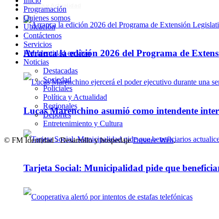
Inicio
Política y Actualidad
Programación
Quienes somos
Ubicación
Contáctenos
Servicios
Arranca la edición 2026 del Programa de Extensi
FM Identidad en vivo
Noticias
Destacadas
Sociedad
Policiales
Política y Actualidad
Regionales
Lucas Marenchino asumió como intendente inter
Deportes
Entretenimiento y Cultura
© FM Identidad - Desarrollo y hospedaje
Desatec Web
.
Tarjeta Social: Municipalidad pide que beneficiar