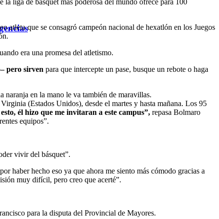
e la liga de básquet más poderosa del mundo ofrece para 100
gencias
íneo atleta que se consagró campeón nacional de hexatlón en los Juegos
ón.
uando era una promesa del atletismo.
o– pero sirven
para que intercepte un pase, busque un rebote o haga
a naranja en la mano le va también de maravillas.
n Virginia (Estados Unidos), desde el martes y hasta mañana. Los 95
sto, él hizo que me invitaran a este campus”,
repasa Bolmaro
rentes equipos”.
der vivir del básquet”.
z por haber hecho eso ya que ahora me siento más cómodo gracias a
sión muy difícil, pero creo que acerté”.
rancisco para la disputa del Provincial de Mayores.