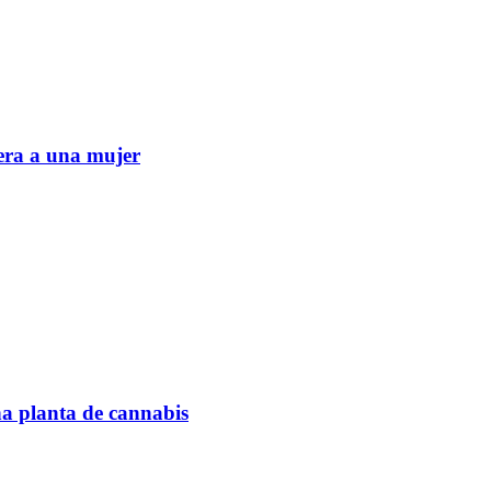
era a una mujer
na planta de cannabis