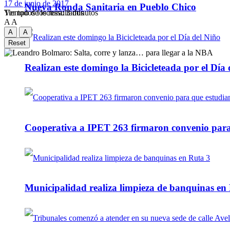
17 de junio de 2017
Nueva Ronda Sanitaria en Pueblo Chico
Tiempo de lectura: 3 minutos
Ver todos los ressultados
A
A
A
A
Reset
Realizan este domingo la Bicicleteada por el Día 
Cooperativa a IPET 263 firmaron convenio para q
Municipalidad realiza limpieza de banquinas en