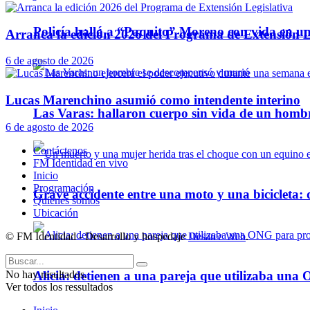
Policía halló a “Paquito” Moreno con vida en u
Arranca la edición 2026 del Programa de Extensión L
6 de agosto de 2026
Lucas Marenchino asumió como intendente interino
Las Varas: hallaron cuerpo sin vida de un homb
6 de agosto de 2026
Contáctenos
FM Identidad en vivo
Inicio
Programación
Grave accidente entre una moto y una bicicleta: 
Quienes somos
Ubicación
© FM Identidad - Desarrollo y hospedaje
Desatec Web
.
Alicia: detienen a una pareja que utilizaba un
No hay resultados.
Ver todos los ressultados