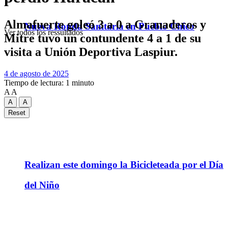
Almafuerte goleó 3 a 0 a Granaderos y
Nueva Ronda Sanitaria en Pueblo Chico
Ver todos los ressultados
Mitre tuvo un contundente 4 a 1 de su
visita a Unión Deportiva Laspiur.
4 de agosto de 2025
Tiempo de lectura: 1 minuto
A
A
A
A
Reset
Realizan este domingo la Bicicleteada por el Día
del Niño