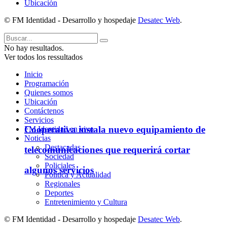
Ubicación
© FM Identidad - Desarrollo y hospedaje
Desatec Web
.
No hay resultados.
Ver todos los ressultados
Inicio
Programación
Quienes somos
Ubicación
Contáctenos
Servicios
Cooperativa instala nuevo equipamiento de
FM Identidad en vivo
Noticias
Destacadas
telecomunicaciones que requerirá cortar
Sociedad
Policiales
algunos servicios
Política y Actualidad
Regionales
Deportes
Entretenimiento y Cultura
© FM Identidad - Desarrollo y hospedaje
Desatec Web
.