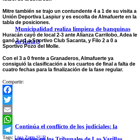
Mitre también se trajo un contundente 4 a 1 de su visita a
Unión Deportiva Laspiur y es escolta de Almafuerte en la
tabla de posiciones.
Municipalidad realiza limpieza de banquinas
Huracán cayó de local 2-3 ante Alianza Carrilobo, Adea le
ganó 2 a 1 a Sportivo Club Sacanta, y Filo 2 a 0 a
en Ruta 3
Sportivo Pozo del Molle.
Con el 3 a 0 frente a Granaderos, Almafuerte ya
consiguió la clasificación a los cuartos de final a falta de
cuatro fechas para la finalización de la fase regular.
Compartir:
Facebook
Twitter
Email
Continúa el conflicto de los judiciales: la
WhatsApp
Tags:
Liga Zona SUR
situación en los Tribunales de Las Varillas
Telegram