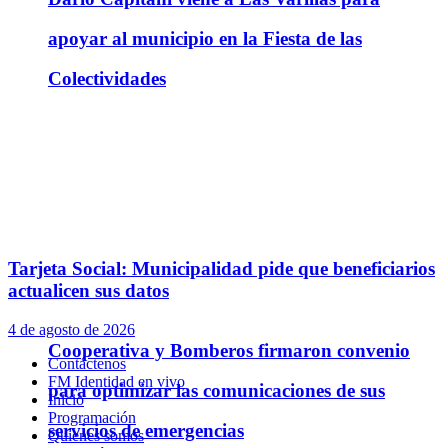
apoyar al municipio en la Fiesta de las
Colectividades
Tarjeta Social: Municipalidad pide que beneficiarios
actualicen sus datos
4 de agosto de 2026
Cooperativa y Bomberos firmaron convenio
Contáctenos
FM Identidad en vivo
para optimizar las comunicaciones de sus
Inicio
Programación
servicios de emergencias
Quienes somos