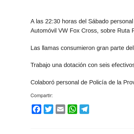
A las 22:30 horas del Sábado persona
Automóvil VW Fox Cross, sobre Ruta P
Las llamas consumieron gran parte del
Trabajo una dotación con seis efectivo
Colaboró personal de Policía de la Prov
Compartir:
F
T
E
W
T
a
wi
m
h
el
c
tt
ail
at
e