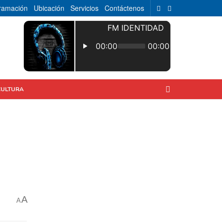
ramación
Ubicación
Servicios
Contáctenos
CULTURA
A
A