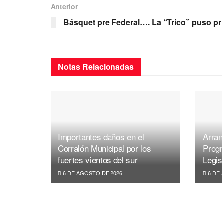
e
er
s
gr
Anterior
b
A
a
Básquet pre Federal…. La “Trico” puso pr
o
p
m
o
p
k
Notas
Relacionadas
Importantes daños en el
Arran
Corralón Municipal por los
Prog
fuertes vientos del sur
Legis
6 DE AGOSTO DE 2026
6 DE