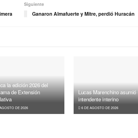
Siguiente
imera
Ganaron Almafuerte y Mitre, perdió Huracán
ca la edición 2026 del
rama de Extensión
Lucas Marenchino asumió
lativa
intendente interino
 AGOSTO DE 2026
6 DE AGOSTO DE 2026