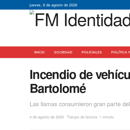
jueves, 6 de agosto de 2026
INICIO
SOCIEDAD
POLICIALES
POLÍTICA 
Incendio de vehíc
Bartolomé
Las llamas consumieron gran parte del
4 de agosto de 2025
Tiempo de lectura: 1 minuto