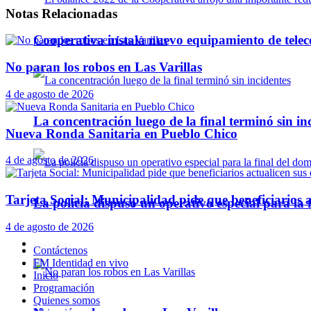
Notas
Relacionadas
Cooperativa instala nuevo equipamiento de telec
No paran los robos en Las Varillas
4 de agosto de 2026
La concentración luego de la final terminó sin in
Nueva Ronda Sanitaria en Pueblo Chico
4 de agosto de 2026
Tarjeta Social: Municipalidad pide que beneficiarios a
La policía dispuso un operativo especial para la f
4 de agosto de 2026
Policiales
Contáctenos
FM Identidad en vivo
Inicio
Programación
Quienes somos