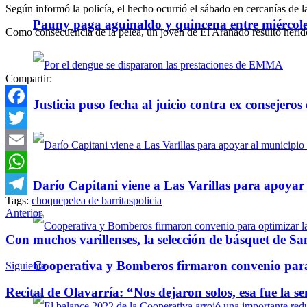
Según informó la policía, el hecho ocurrió el sábado en cercanías de
Pauny paga aguinaldo y quincena entre miércole
Como consecuencia de la pelea, un joven de El Arañado resultó herido
Compartir:
Justicia puso fecha al juicio contra ex consejeros
Facebook
Twitter
Email
WhatsApp
Darío Capitani viene a Las Varillas para apoyar a
Tags:
choque
pelea de barritas
policia
Telegram
Anterior
Con muchos varillenses, la selección de básquet de Sa
Cooperativa y Bomberos firmaron convenio para 
Siguiente
Recital de Olavarría: “Nos dejaron solos, esa fue la s