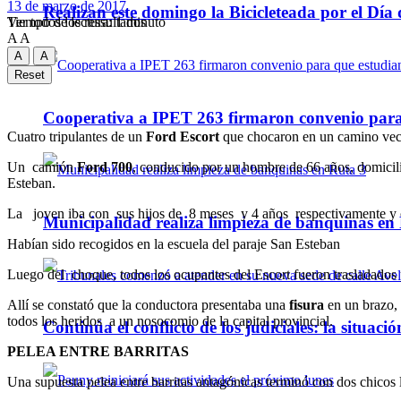
13 de marzo de 2017
Realizan este domingo la Bicicleteada por el Día 
Tiempo de lectura: 1 minuto
Ver todos los ressultados
A
A
A
A
Reset
Cooperativa a IPET 263 firmaron convenio para q
Cuatro tripulantes de un
Ford Escort
que chocaron en un camino vecin
Un camión
Ford 700
, conducido por un hombre de 66 años, domicil
Esteban.
La joven iba con sus hijos de 8 meses y 4 años respectivamente y o
Municipalidad realiza limpieza de banquinas en
Habían sido recogidos en la escuela del paraje San Esteban
Luego del choque, todos los ocupantes del Escort fueron trasladados p
Allí se constató que la conductora presentaba una
fisura
en un brazo, 
todos los heridos a un nosocomio de la capital provincial.
Continúa el conflicto de los judiciales: la situaci
PELEA ENTRE BARRITAS
Una supuesta pelea entre barritas antagónicas terminó con dos chicos 