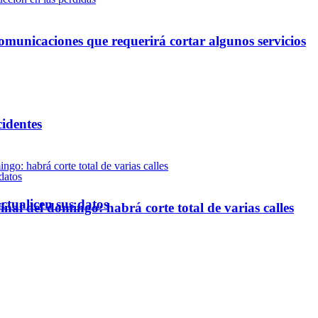
omunicaciones que requerirá cortar algunos servicios
cidentes
ctualicen sus datos
inal del domingo: habrá corte total de varias calles