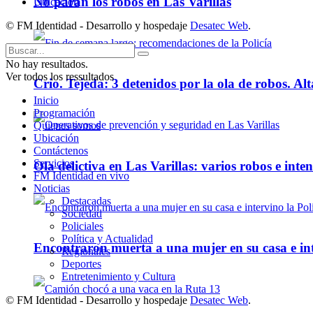
No paran los robos en Las Varillas
Ubicación
© FM Identidad - Desarrollo y hospedaje
Desatec Web
.
No hay resultados.
Ver todos los ressultados
Crio. Tejeda: 3 detenidos por la ola de robos. Alt
Inicio
Programación
Quienes somos
Ubicación
Contáctenos
Servicios
Ola delictiva en Las Varillas: varios robos e inte
FM Identidad en vivo
Noticias
Destacadas
Sociedad
Policiales
Política y Actualidad
Encontraron muerta a una mujer en su casa e inte
Regionales
Deportes
Entretenimiento y Cultura
© FM Identidad - Desarrollo y hospedaje
Desatec Web
.