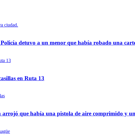
a Policía detuvo a un menor que había robado una cart
asillas en Ruta 13
 arrojó que había una pistola de aire comprimido y u