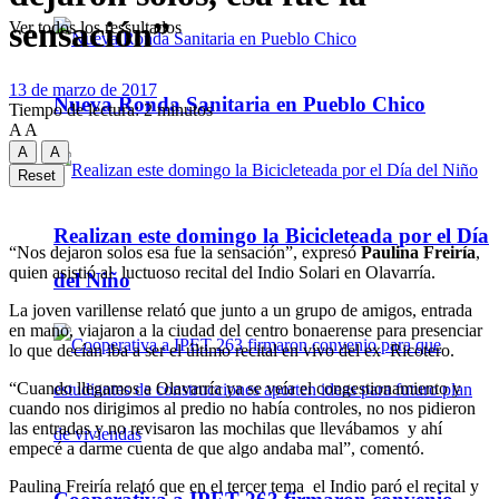
sensación”
Ver todos los ressultados
13 de marzo de 2017
Nueva Ronda Sanitaria en Pueblo Chico
Tiempo de lectura: 2 minutos
A
A
A
A
Reset
Realizan este domingo la Bicicleteada por el Día
“Nos dejaron solos esa fue la sensación”, expresó
Paulina Freiría
,
quien asistió al luctuoso recital del Indio Solari en Olavarría.
del Niño
La joven varillense relató que junto a un grupo de amigos, entrada
en mano, viajaron a la ciudad del centro bonaerense para presenciar
lo que decían iba a ser el último recital en vivo del ex Ricotero.
“Cuando llegamos a Olavarría ya se veía el congestionamiento y
cuando nos dirigimos al predio no había controles, no nos pidieron
las entradas y no revisaron las mochilas que llevábamos y ahí
empecé a darme cuenta de que algo andaba mal”, comentó.
Paulina Freiría relató que en el tercer tema el Indio paró el recital y