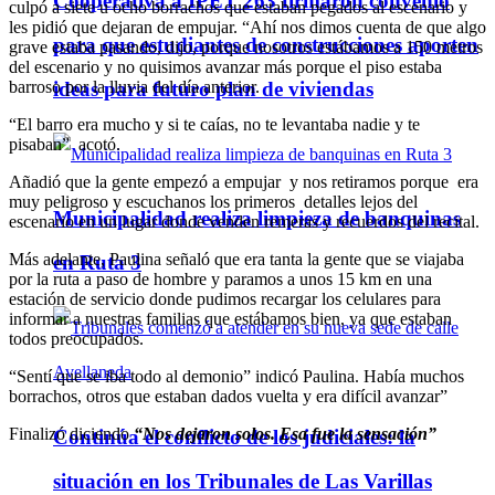
Cooperativa a IPET 263 firmaron convenio
culpó a siete u ocho borrachos que estaban pegados al escenario y
les pidió que dejaran de empujar. “Ahí nos dimos cuenta de que algo
para que estudiantes de construcciones aporten
grave estaba pasando, dijo, porque nosotros estábamos a 150 metros
del escenario y no quisimos avanzar más porque el piso estaba
barroso por la lluvia del día anterior.
ideas para futuro plan de viviendas
“El barro era mucho y si te caías, no te levantaba nadie y te
pisaban” acotó.
Añadió que la gente empezó a empujar y nos retiramos porque era
muy peligroso y escuchanos los primeros detalles lejos del
Municipalidad realiza limpieza de banquinas
escenario en un lugar donde venden remeras y recuerdos del recital.
Más adelante, Paulina señaló que era tanta la gente que se viajaba
en Ruta 3
por la ruta a paso de hombre y paramos a unos 15 km en una
estación de servicio donde pudimos recargar los celulares para
informar a nuestras familias que estábamos bien, ya que estaban
todos preocupados.
“Sentí que se iba todo al demonio” indicó Paulina. Había muchos
borrachos, otros que estaban dados vuelta y era difícil avanzar”
Finalizó diciendo
“Nos dejaron solos. Esa fue la sensación”
Continúa el conflicto de los judiciales: la
situación en los Tribunales de Las Varillas