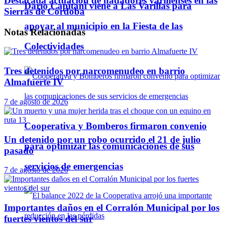
Destacada actuación de nadadores varillenses en las
Darío Capitani viene a Las Varillas para
Sierras de Córdoba
apoyar al municipio en la Fiesta de las
Notas
Relacionadas
Colectividades
Tres detenidos por narcomenudeo en barrio
Almafuerte IV
7 de agosto de 2026
Cooperativa y Bomberos firmaron convenio
Un detenido por un robo ocurrido el 21 de julio
para optimizar las comunicaciones de sus
pasado
servicios de emergencias
7 de agosto de 2026
Importantes daños en el Corralón Municipal por los
fuertes vientos del sur