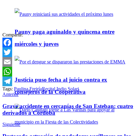
Pauny paga aguinaldo y quincena entre
Compartir:
miércoles y jueves
Facebook
Twitter
Email
Justicia puso fecha al juicio contra ex
WhatsApp
Tags:
Paulina Freiría
Recital Indio Solari
Telegram
consejeros de la Cooperativa
Anterior
Grave accidente en cercanías de San Esteban: cuatro
derivados a Córdoba
Siguiente