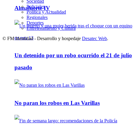
Sociedad
Policiales
Almafuerte IV
Política y Actualidad
Regionales
Deportes
Entretenimiento y Cultura
© FM Identidad - Desarrollo y hospedaje
Desatec Web
.
Un detenido por un robo ocurrido el 21 de julio
pasado
No paran los robos en Las Varillas