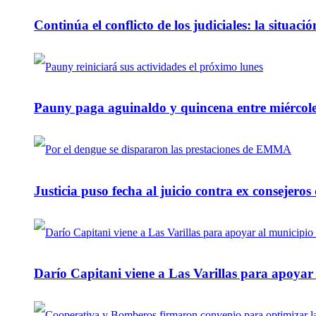
Continúa el conflicto de los judiciales: la situaci
Pauny paga aguinaldo y quincena entre miércole
Justicia puso fecha al juicio contra ex consejeros
Darío Capitani viene a Las Varillas para apoyar a