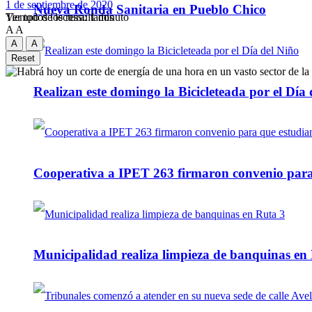
1 de septiembre de 2020
Nueva Ronda Sanitaria en Pueblo Chico
Tiempo de lectura: 1 minuto
Ver todos los ressultados
A
A
A
A
Reset
Realizan este domingo la Bicicleteada por el Día 
Cooperativa a IPET 263 firmaron convenio para q
Municipalidad realiza limpieza de banquinas en