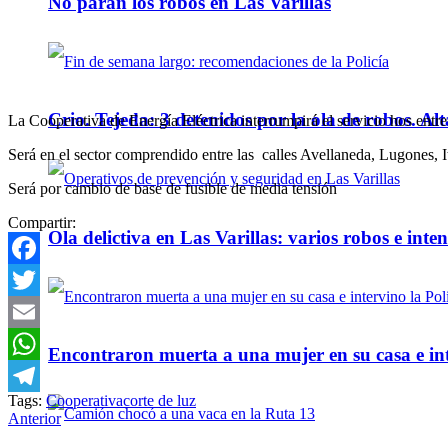
No paran los robos en Las Varillas
Crio. Tejeda: 3 detenidos por la ola de robos. Alt
La Cooperativa de Energía Eléctrica interrumpirá el servicio hos entre
Será en el sector comprendido entre las calles Avellaneda, Lugones, I
Será por cambio de base de fusible de media tensión
Compartir:
Ola delictiva en Las Varillas: varios robos e inte
Facebook
Twitter
Email
Encontraron muerta a una mujer en su casa e inte
WhatsApp
Tags:
Cooperativa
corte de luz
Telegram
Anterior