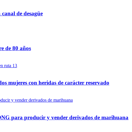
n canal de desagüe
re de 80 años
dos mujeres con heridas de carácter reservado
a ONG para producir y vender derivados de marihuana