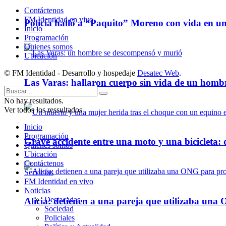
Contáctenos
FM Identidad en vivo
Policía halló a “Paquito” Moreno con vida en u
Inicio
Programación
Quienes somos
Ubicación
© FM Identidad - Desarrollo y hospedaje
Desatec Web
.
Las Varas: hallaron cuerpo sin vida de un homb
No hay resultados.
Ver todos los ressultados
Inicio
Programación
Grave accidente entre una moto y una bicicleta: 
Quienes somos
Ubicación
Contáctenos
Servicios
FM Identidad en vivo
Noticias
Destacadas
Alicia: detienen a una pareja que utilizaba un
Sociedad
Policiales