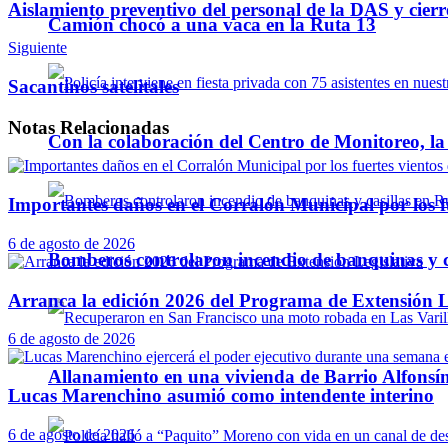
Aislamiento preventivo del personal de la DAS y cier
Camión chocó a una vaca en la Ruta 13
Siguiente
Sacantinos satelitales
Notas
Relacionadas
Con la colaboración del Centro de Monitoreo, l
Importantes daños en el Corralón Municipal por los fu
6 de agosto de 2026
Bomberos controlaron incendio de banquinas y c
Arranca la edición 2026 del Programa de Extensión L
6 de agosto de 2026
Allanamiento en una vivienda de Barrio Alfonsín
Lucas Marenchino asumió como intendente interino
6 de agosto de 2026