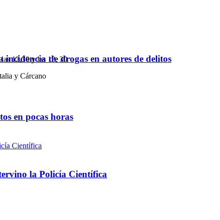
a incidencia de drogas en autores de delitos
 las 12,30 y las 13, 30
talia y Cárcano
ntos en pocas horas
rvino la Policía Científica