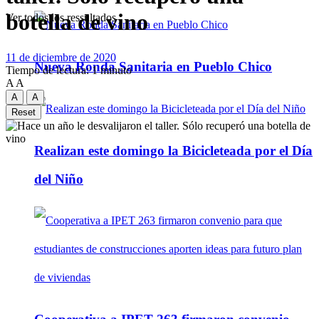
botella de vino
Ver todos los ressultados
11 de diciembre de 2020
Nueva Ronda Sanitaria en Pueblo Chico
Tiempo de lectura: 1 minuto
A
A
A
A
Reset
Realizan este domingo la Bicicleteada por el Día
del Niño