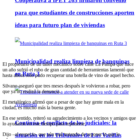
Cooperativa a IPET 263 firmaron convenio
para que estudiantes de construcciones aporten
ideas para futuro plan de viviendas
Municipalidad realiza limpieza de banquinas
El propietario de un taller mecánico sobre calle La Pampa que hace
un año sufrió el robo de gran cantidad de herramientas lamentó que
en Ruta 3
hasta ahora sólo pudo recuperar una botella de vino de aquel hecho.
Silvano aseguró que tres meses después le volvieron a robar, pero
que ya no realizó la denuncia.
El metalúrgico afirmó que a pesar de que hay gente mala en la
ciudad, es mucho más la buena gente.
En ese sentido, reiteró su agradecimiento a los vecinos y amigos que
Continúa el conflicto de los judiciales: la
lo ayudaron en este tiempo para reponerse.
Dijo –al respecto- que aún está tratando de reponer lo que le
situación en los Tribunales de Las Varillas