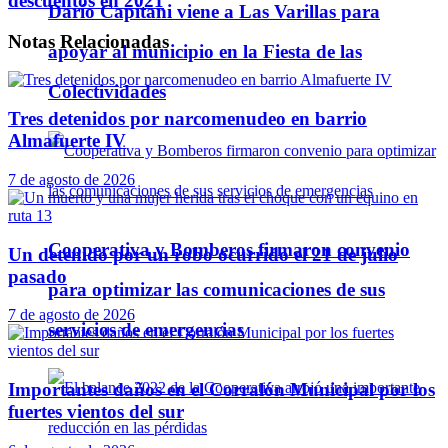
descuentos en 2021
Darío Capitani viene a Las Varillas para
Notas
Relacionadas
apoyar al municipio en la Fiesta de las
Colectividades
Tres detenidos por narcomenudeo en barrio
Almafuerte IV
7 de agosto de 2026
Cooperativa y Bomberos firmaron convenio
Un detenido por un robo ocurrido el 21 de julio
pasado
para optimizar las comunicaciones de sus
7 de agosto de 2026
servicios de emergencias
Importantes daños en el Corralón Municipal por los
fuertes vientos del sur