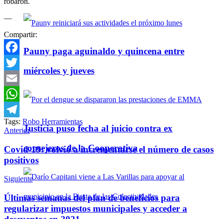
robaron.
—
Compartir:
Pauny paga aguinaldo y quincena entre
Facebook
miércoles y jueves
Twitter
Email
WhatsApp
Tags:
Robo Herramientas
Telegram
Justicia puso fecha al juicio contra ex
Anterior
consejeros de la Cooperativa
Covid-19: volvió a incrementarse el número de casos
positivos
Siguiente
Últimas semanas del plan de beneficios para
regularizar impuestos municipales y acceder a