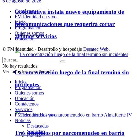
6 de agosto de 2026
Contáctenos
Cooperativa instala nuevo equipamiento de
FM Identidad en vivo
Inicio
telecomunicaciones que requerirá cortar
Programación
Quienes somos
algunos servicios
Ubicación
© FM Identidad - Desarrollo y hospedaje
Desatec Web
.
No hay resultados.
Ver todos los ressultados
La concentración luego de la final terminó sin
Inicio
incidentes
Programación
Quienes somos
Ubicación
Policiales
Contáctenos
Servicios
FM Identidad en vivo
Noticias
Destacadas
Sociedad
Tres detenidos por narcomenudeo en barrio
Policiales