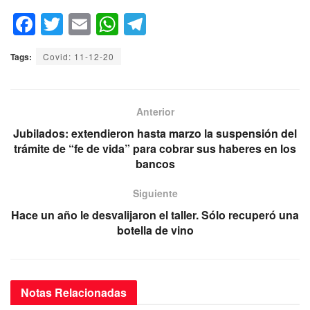
F
T
E
W
T
a
wi
m
h
el
Tags:
Covid: 11-12-20
c
tt
ail
at
e
e
er
s
gr
b
A
a
Anterior
o
p
m
Jubilados: extendieron hasta marzo la suspensión del
trámite de “fe de vida” para cobrar sus haberes en los
o
p
bancos
k
Siguiente
Hace un año le desvalijaron el taller. Sólo recuperó una
botella de vino
Notas
Relacionadas