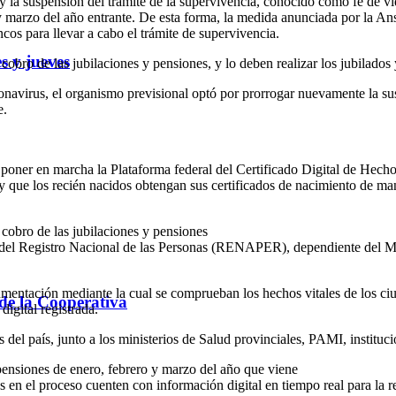
la suspensión del trámite de la supervivencia, conocido como fe de vid
o y marzo del año entrante. De esta forma, la medida anunciada por la A
cos para llevar a cabo el trámite de supervivencia.
s y jueves
l cobro de las jubilaciones y pensiones, y lo deben realizar los jubila
onavirus, el organismo previsional optó por prorrogar nuevamente la sus
e.
ner en marcha la Plataforma federal del Certificado Digital de Hechos 
 y que los recién nacidos obtengan sus certificados de nacimiento de ma
 cobro de las jubilaciones y pensiones
del Registro Nacional de las Personas (RENAPER), dependiente del Minist
umentación mediante la cual se comprueban los hechos vitales de los ci
 de la Cooperativa
digital registrada.
s del país, junto a los ministerios de Salud provinciales, PAMI, institu
y pensiones de enero, febrero y marzo del año que viene
 en el proceso cuenten con información digital en tiempo real para la rea