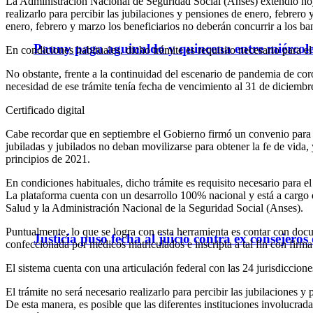
La Administración Nacional de Seguridad Social (Anses) extendió hoy 
realizarlo para percibir las jubilaciones y pensiones de enero, febrer
enero, febrero y marzo los beneficiarios no deberán concurrir a los ban
Pauny paga aguinaldo y quincena entre miércole
En condiciones habituales, dicho trámite es requisito necesario para e
No obstante, frente a la continuidad del escenario de pandemia de cor
necesidad de ese trámite tenía fecha de vencimiento al 31 de diciembr
Certificado digital
Cabe recordar que en septiembre el Gobierno firmó un convenio para po
jubiladas y jubilados no deban movilizarse para obtener la fe de vida,
principios de 2021.
En condiciones habituales, dicho trámite es requisito necesario para el
La plataforma cuenta con un desarrollo 100% nacional y está a cargo 
Salud y la Administración Nacional de la Seguridad Social (Anses).
Puntualmente, lo que se logra con esta herramienta es contar con doc
Justicia puso fecha al juicio contra ex consejeros
confeccionada por médicos matriculados e inscripta a tal fin con firma 
El sistema cuenta con una articulación federal con las 24 jurisdiccione
El trámite no será necesario realizarlo para percibir las jubilaciones 
De esta manera, es posible que las diferentes instituciones involucradas