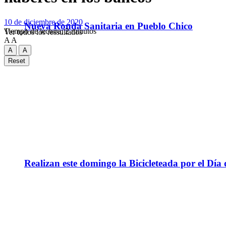
10 de diciembre de 2020
Nueva Ronda Sanitaria en Pueblo Chico
Tiempo de lectura: 2 minutos
Ver todos los ressultados
A
A
A
A
Reset
Realizan este domingo la Bicicleteada por el Día 