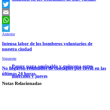
Facebook
Twitter
Email
WhatsApp
Anterior
Telegram
Intensa labor de los bomberos voluntarios de
nuestra ciudad
Siguiente
Pauny paga aguinaldo y quincena entre
No llegaron resultados de contagios por covid en las
últimas 24 horas
miércoles y jueves
Notas
Relacionadas