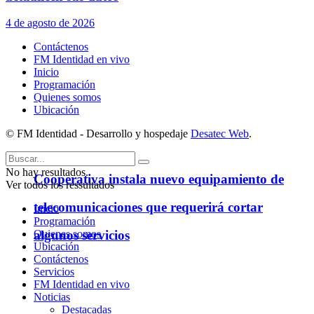
4 de agosto de 2026
Contáctenos
FM Identidad en vivo
Inicio
Programación
Quienes somos
Ubicación
© FM Identidad - Desarrollo y hospedaje
Desatec Web
.
No hay resultados.
Cooperativa instala nuevo equipamiento de
Ver todos los ressultados
telecomunicaciones que requerirá cortar
Inicio
Programación
algunos servicios
Quienes somos
Ubicación
Contáctenos
Servicios
FM Identidad en vivo
Noticias
Destacadas