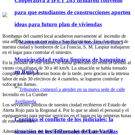
Cooperativa a IPET 263 firmaron convenio
para que estudiantes de construcciones aporten
ideas para futuro plan de viviendas
Bomberos del cuartel local acudieron nuevamente al incendio de
una amplia zona en cercanías a San Bartolomé. Tres dotaciones de
nuestra ciudad y bomberos de La Francia, S. M. Laspiur trabajaron
en el lugar para controlar el siniestro.
Municipalidad realiza limpieza de banquinas
En la jornada de este martes se había generado un reinicio debido al
viento con ráfagas de 30 a 40 km/h. La situación se había tornado
en Ruta 3
compleja en las primeras horas de la tarde, pero gracias a la intensa
labor de más 30 efectivos de 4 cuarteles, se lograron controlar y
sofocar las llamas.
Incendio en La Cumbre
Los servidores públicos de nuestra ciudad recibieron el Estado de
Alerta Rojo para la Regional 4. Por lo que se alistó el personal y el
equipamiento para prestar servicios en el lugar en las primeras horas
Continúa el conflicto de los judiciales: la
de este miércoles.
situación en los Tribunales de Las Varillas
Además, en horas del mediodía personal de Bomberos fue