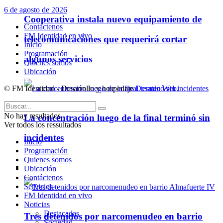
6 de agosto de 2026
Cooperativa instala nuevo equipamiento de
Contáctenos
FM Identidad en vivo
telecomunicaciones que requerirá cortar
Inicio
Programación
algunos servicios
Quienes somos
Ubicación
© FM Identidad - Desarrollo y hospedaje
Desatec Web
.
No hay resultados.
La concentración luego de la final terminó sin
Ver todos los ressultados
incidentes
Inicio
Programación
Quienes somos
Policiales
Ubicación
Contáctenos
Servicios
FM Identidad en vivo
Noticias
Destacadas
Tres detenidos por narcomenudeo en barrio
Sociedad