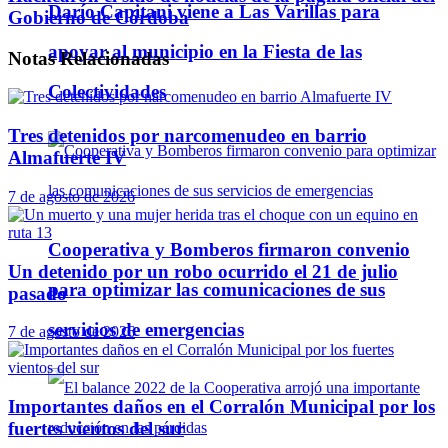
Darío Capitani viene a Las Varillas para
Gobierno de Córdoba
apoyar al municipio en la Fiesta de las
Notas
Relacionadas
Colectividades
Tres detenidos por narcomenudeo en barrio
Almafuerte IV
7 de agosto de 2026
Cooperativa y Bomberos firmaron convenio
Un detenido por un robo ocurrido el 21 de julio
para optimizar las comunicaciones de sus
pasado
servicios de emergencias
7 de agosto de 2026
Importantes daños en el Corralón Municipal por los
fuertes vientos del sur