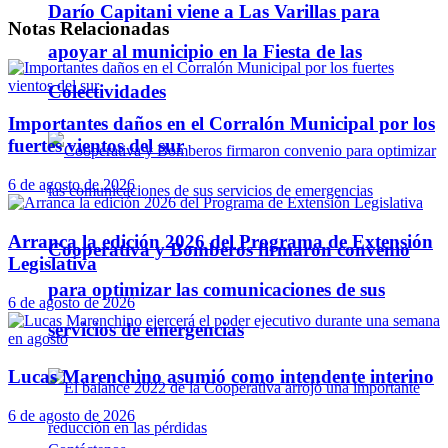
Darío Capitani viene a Las Varillas para
Notas
Relacionadas
apoyar al municipio en la Fiesta de las
Colectividades
Importantes daños en el Corralón Municipal por los
fuertes vientos del sur
6 de agosto de 2026
Arranca la edición 2026 del Programa de Extensión
Cooperativa y Bomberos firmaron convenio
Legislativa
para optimizar las comunicaciones de sus
6 de agosto de 2026
servicios de emergencias
Lucas Marenchino asumió como intendente interino
6 de agosto de 2026