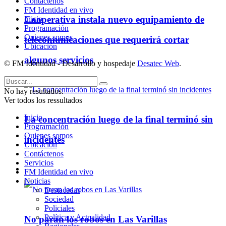
Contáctenos
FM Identidad en vivo
Cooperativa instala nuevo equipamiento de
Inicio
Programación
Quienes somos
telecomunicaciones que requerirá cortar
Ubicación
algunos servicios
© FM Identidad - Desarrollo y hospedaje
Desatec Web
.
No hay resultados.
Ver todos los ressultados
Inicio
La concentración luego de la final terminó sin
Programación
Quienes somos
incidentes
Ubicación
Contáctenos
Servicios
Policiales
FM Identidad en vivo
Noticias
Destacadas
Sociedad
Policiales
Política y Actualidad
No paran los robos en Las Varillas