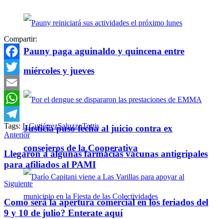
Compartir:
Pauny paga aguinaldo y quincena entre
Facebook
miércoles y jueves
Twitter
Email
WhatsApp
Tags:
L Gutiérrez
Saluzzo
Tottis
Justicia puso fecha al juicio contra ex
Telegram
Anterior
consejeros de la Cooperativa
Llegaron a algunas farmacias vacunas antigripales
para afiliados al PAMI
Siguiente
Como será la apertura comercial en los feriados del
9 y 10 de julio? Enterate aquí