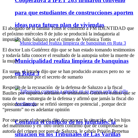
Cooperativa a IPET 263 firmaron convenio
para que estudiantes de construcciones aporten
ideas para futuro plan de viviendas
El abogado de la familia Tottis le confirmó a FM IDENTIDAD que
el próximo miércoles 8 de julio se producirá la indagatoria al
imputado Julio Saluzzo por el crimen de Verónica Tottis
El doctor Luis Gutiérrez dijo que se han estado tomando testimonios
y todavía falta conocer el resultado de la autopsia sobre la muerte de
Municipalidad realiza limpieza de banquinas
la mujer
En suma, el letrado dijo que se han producido avances pero no se
en Ruta 3
pueden difundir por el secreto de sumario
Respecto de la recusación de la defensa de Saluzzo a la fiscal
Baulies por supuesto adelanto de testimonio, Gutiérrez estimó que se
trata de una estrategia de la defensa y afirmó que jamás la fiscal dio
opiniones sino que se refirió siempre en potencial , porque decir
“presunto” no es adelantar opinión
Por otra parte el abogado dijo desconocer la situación de los hijos
Continúa el conflicto de los judiciales: la
del matrimonio y en otro orden confirmó que de comprobarse la
autoría del crimen por pare de Saluzzo, le cabría Prisión Perpetua
situación en los Tribunales de Las Varillas