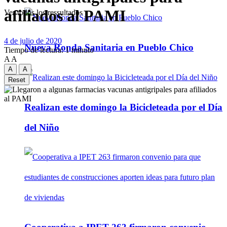
afiliados al PAMI
Ver todos los ressultados
4 de julio de 2020
Nueva Ronda Sanitaria en Pueblo Chico
Tiempo de lectura: 1 minuto
A
A
A
A
Reset
Realizan este domingo la Bicicleteada por el Día
del Niño