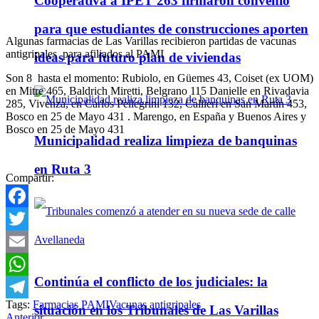
Cooperativa a IPET 263 firmaron convenio
para que estudiantes de construcciones aporten
Algunas farmacias de Las Varillas recibieron partidas de vacunas
antigripales para afiliados al PAMI
ideas para futuro plan de viviendas
Son 8 hasta el momento: Rubiolo, en Güemes 43, Coiset (ex UOM)
en Mitre 465, Baldrich Miretti, Belgrano 115 Danielle en Rivadavia
285, Vivenza, en Carlos Pellegrini 132, Callieri en San Martín 453,
Bosco en 25 de Mayo 431 . Marengo, en España y Buenos Aires y
Bosco en 25 de Mayo 431
Municipalidad realiza limpieza de banquinas
en Ruta 3
Compartir:
Facebook
Twitter
Email
Continúa el conflicto de los judiciales: la
WhatsApp
Tags:
Farmacias PAMI
Vacunas antigripales
situación en los Tribunales de Las Varillas
Telegram
Anterior