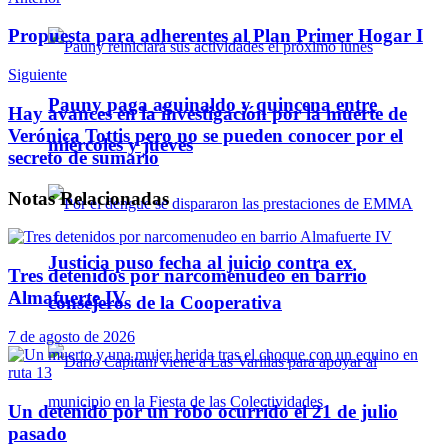
Propuesta para adherentes al Plan Primer Hogar I
Siguiente
Pauny paga aguinaldo y quincena entre
Hay avances en la investigación por la muerte de
Verónica Tottis pero no se pueden conocer por el
miércoles y jueves
secreto de sumario
Notas
Relacionadas
Justicia puso fecha al juicio contra ex
Tres detenidos por narcomenudeo en barrio
Almafuerte IV
consejeros de la Cooperativa
7 de agosto de 2026
Un detenido por un robo ocurrido el 21 de julio
pasado