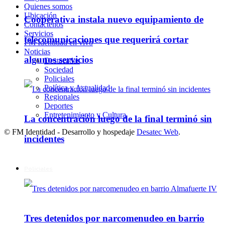
Quienes somos
Ubicación
Cooperativa instala nuevo equipamiento de
Contáctenos
Servicios
telecomunicaciones que requerirá cortar
FM Identidad en vivo
Noticias
algunos servicios
Destacadas
Sociedad
Policiales
Política y Actualidad
Regionales
Deportes
Entretenimiento y Cultura
La concentración luego de la final terminó sin
© FM Identidad - Desarrollo y hospedaje
Desatec Web
.
incidentes
Policiales
Tres detenidos por narcomenudeo en barrio