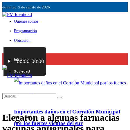
domingo, 9 de agosto de 2026
Quienes somos
Programación
Ubicación
Servicios
Inicio
Contáctenos
Sociedad
Importantes daños en el Corralón Municipal
Llegaron a algunas farmacias
No hay resultados.
por los fuertes vientos del sur
vacunas antigripales para