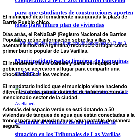
Cooperativa a IPET 263 firmaron convenio
para que estudiantes de construcciones aporten
El municipio dejó formalmente inaugurada la plaza de
Barrio Pueblo chico.
ideas para futuro plan de viviendas
Días atrás, el ReNaBaP (Registro Nacional de Barrios
Populares reúne información sobre las villas y
asentamientos de Argentina) reconoció al lugar como
primer barrio popular de Las Varillas.
Municipalidad realiza limpieza de banquinas
El Intendente Mauro Daniele y parte del equipo de
gobierno se acercaron al lugar para compartir una
en Ruta 3
chocolatada con los vecinos.
El mandatario indicó que el municipio viene haciendo
diferentes obras para ir dotando de infraestructura al
mencionado sector de la ciudad.
Además del espacio verde se está dotando a 50
viviendas de tanques de agua que están conectadas a la
troncal para que puedan tener agua potable de manera
Continúa el conflicto de los judiciales: la
segura.
situación en los Tribunales de Las Varillas