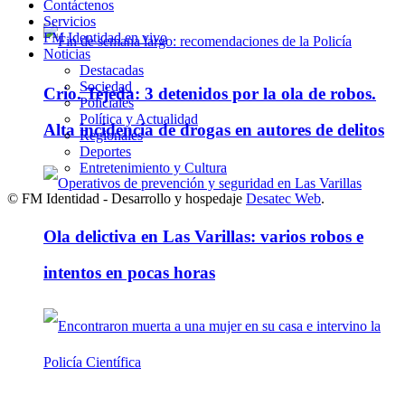
Contáctenos
Servicios
FM Identidad en vivo
Noticias
Destacadas
Sociedad
Crio. Tejeda: 3 detenidos por la ola de robos.
Policiales
Política y Actualidad
Alta incidencia de drogas en autores de delitos
Regionales
Deportes
Entretenimiento y Cultura
© FM Identidad - Desarrollo y hospedaje
Desatec Web
.
Ola delictiva en Las Varillas: varios robos e
intentos en pocas horas