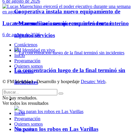
6 de agosto de 2026
Cooperativa instala nuevo equipamiento de
Lucas Marenchino asumió como intendente interino
telecomunicaciones que requerirá cortar
algunos servicios
6 de agosto de 2026
Contáctenos
FM Identidad en vivo
Inicio
Programación
Quienes somos
La concentración luego de la final terminó sin
Ubicación
incidentes
© FM Identidad - Desarrollo y hospedaje
Desatec Web
.
No hay resultados.
Policiales
Ver todos los ressultados
Inicio
Programación
Quienes somos
No paran los robos en Las Varillas
Ubicación