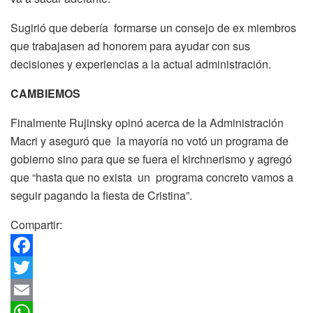
Sugirió que debería formarse un consejo de ex miembros
que trabajasen ad honorem para ayudar con sus
decisiones y experiencias a la actual administración.
CAMBIEMOS
Finalmente Rujinsky opinó acerca de la Administración
Macri y aseguró que la mayoría no votó un programa de
gobierno sino para que se fuera el kirchnerismo y agregó
que “hasta que no exista un programa concreto vamos a
seguir pagando la fiesta de Cristina”.
Compartir:
F
a
T
c
w
E