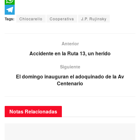
e
i
m
W
b
t
a
h
T
Tags:
Chiocarello
Cooperativa
J.P. Rujinsky
o
t
i
a
e
o
e
l
t
l
Anterior
k
r
s
e
Accidente en la Ruta 13, un herido
A
g
Siguiente
p
r
El domingo inauguran el adoquinado de la Av
p
a
Centenario
m
Notas
Relacionadas