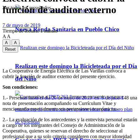
función de auditor externo
Ver todos los ressultados
7 de mayo de 2019
Nueva Ronda Sanitaria en Pueblo Chico
Tiempo de lectura: 1 minuto
A
A
A
A
Reset
Realizan este domingo la Bicicleteada por el Día
La Cooperativa de Energía Eléctrica de Las Varillas convoca a
cubrir la función de auditor externo del presente ejercicio.
del Niño
Son condiciones:
1.- Presentar hasta el día 20 de mayo de 2019 en 9 de julio 148 una
nota de presentación acompañando su Currículum Vitae y
mencionando especialmente sus pretensiones económicas.-
2.- La evaluación de los antecedentes y la entrevista personal estarán
a cargo de los integrantes del Consejo de Administración de la
Cooperativa, quienes se reservan el derecho de seleccionar al
profesional que a su solo criterio consideren con mayor idoneidad