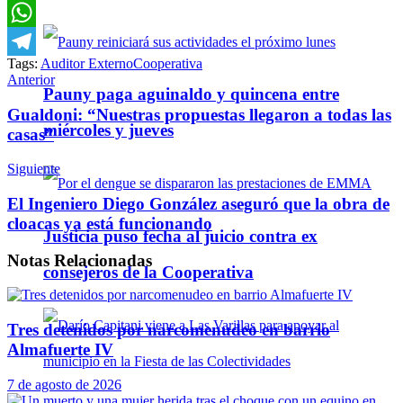
Email
WhatsApp
Tags:
Auditor Externo
Cooperativa
Telegram
Anterior
Pauny paga aguinaldo y quincena entre
Gualdoni: “Nuestras propuestas llegaron a todas las
miércoles y jueves
casas”
Siguiente
El Ingeniero Diego González aseguró que la obra de
cloacas ya está funcionando
Justicia puso fecha al juicio contra ex
Notas
Relacionadas
consejeros de la Cooperativa
Tres detenidos por narcomenudeo en barrio
Almafuerte IV
7 de agosto de 2026