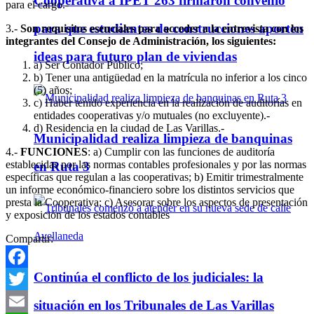
Cooperativa a IPET 263 firmaron convenio
para el cargo.-
para que estudiantes de construcciones aporten
3.-
Son requisitos esenciales para acceder a la entrevista con los
integrantes del Consejo de Administración, los siguientes:
ideas para futuro plan de viviendas
a) Ser Contador Público;
b) Tener una antigüedad en la matrícula no inferior a los cinco
(5) años;
c) Haber tenido experiencia en la realización de auditorías en
entidades cooperativas y/o mutuales (no excluyente).-
d) Residencia en la ciudad de Las Varillas.-
Municipalidad realiza limpieza de banquinas
4.-
FUNCIONES
: a) Cumplir con las funciones de auditoría
establecidas por las normas contables profesionales y por las normas
en Ruta 3
específicas que regulan a las cooperativas; b) Emitir trimestralmente
un informe económico-financiero sobre los distintos servicios que
presta la Cooperativa; c) Asesorar sobre los aspectos de presentación
y exposición de los estados contables
Compartir:
Continúa el conflicto de los judiciales: la
Facebook
Twitter
situación en los Tribunales de Las Varillas