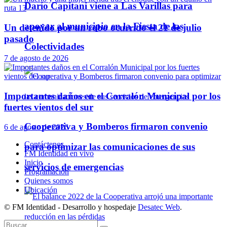
Darío Capitani viene a Las Varillas para
apoyar al municipio en la Fiesta de las
Un detenido por un robo ocurrido el 21 de julio
pasado
Colectividades
7 de agosto de 2026
Importantes daños en el Corralón Municipal por los
fuertes vientos del sur
Cooperativa y Bomberos firmaron convenio
6 de agosto de 2026
Contáctenos
para optimizar las comunicaciones de sus
FM Identidad en vivo
Inicio
servicios de emergencias
Programación
Quienes somos
Ubicación
© FM Identidad - Desarrollo y hospedaje
Desatec Web
.