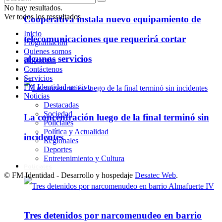
No hay resultados.
Ver todos los ressultados
Cooperativa instala nuevo equipamiento de
Inicio
telecomunicaciones que requerirá cortar
Programación
Quienes somos
algunos servicios
Ubicación
Contáctenos
Servicios
FM Identidad en vivo
Noticias
Destacadas
Sociedad
La concentración luego de la final terminó sin
Policiales
Política y Actualidad
incidentes
Regionales
Deportes
Entretenimiento y Cultura
Policiales
© FM Identidad - Desarrollo y hospedaje
Desatec Web
.
Tres detenidos por narcomenudeo en barrio