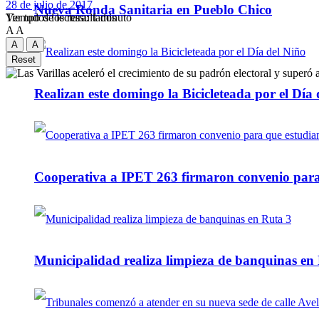
28 de julio de 2017
Nueva Ronda Sanitaria en Pueblo Chico
Tiempo de lectura: 1 minuto
Ver todos los ressultados
A
A
A
A
Reset
Realizan este domingo la Bicicleteada por el Día 
Cooperativa a IPET 263 firmaron convenio para q
Municipalidad realiza limpieza de banquinas en