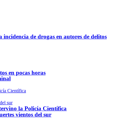
a incidencia de drogas en autores de delitos
ntos en pocas horas
minal
rvino la Policía Científica
ertes vientos del sur