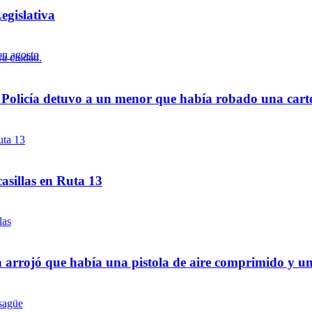
egislativa
a Policía detuvo a un menor que había robado una cart
asillas en Ruta 13
 arrojó que había una pistola de aire comprimido y u