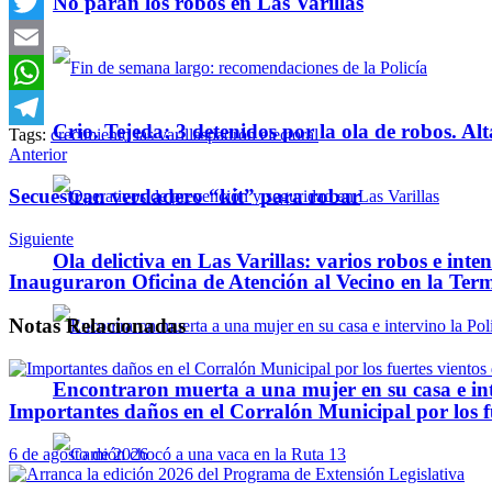
No paran los robos en Las Varillas
Facebook
Twitter
Email
WhatsApp
Crio. Tejeda: 3 detenidos por la ola de robos. Alt
Tags:
crecimiento las varillas
padrón electoral
Telegram
Anterior
Secuestran verdadero “kit” para robar
Siguiente
Ola delictiva en Las Varillas: varios robos e inte
Inauguraron Oficina de Atención al Vecino en la Ter
Notas
Relacionadas
Encontraron muerta a una mujer en su casa e inte
Importantes daños en el Corralón Municipal por los fu
6 de agosto de 2026