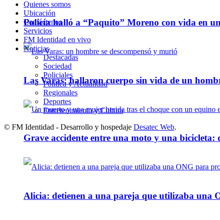
Quienes somos
Ubicación
Policía halló a “Paquito” Moreno con vida en u
Contáctenos
Servicios
FM Identidad en vivo
Noticias
Destacadas
Sociedad
Policiales
Las Varas: hallaron cuerpo sin vida de un homb
Política y Actualidad
Regionales
Deportes
Entretenimiento y Cultura
© FM Identidad - Desarrollo y hospedaje
Desatec Web
.
Grave accidente entre una moto y una bicicleta: 
Alicia: detienen a una pareja que utilizaba un