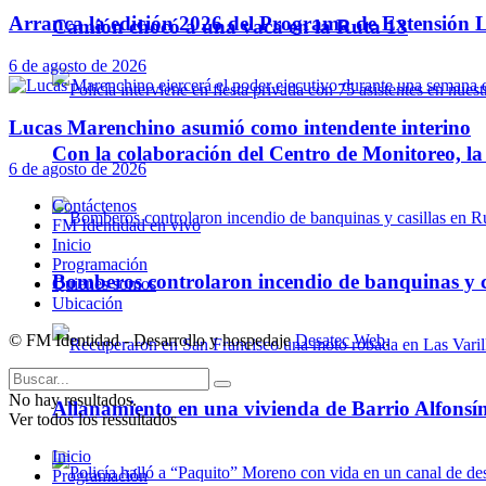
Arranca la edición 2026 del Programa de Extensión L
Camión chocó a una vaca en la Ruta 13
6 de agosto de 2026
Lucas Marenchino asumió como intendente interino
Con la colaboración del Centro de Monitoreo, l
6 de agosto de 2026
Contáctenos
FM Identidad en vivo
Inicio
Programación
Bomberos controlaron incendio de banquinas y c
Quienes somos
Ubicación
© FM Identidad - Desarrollo y hospedaje
Desatec Web
.
No hay resultados.
Allanamiento en una vivienda de Barrio Alfonsín
Ver todos los ressultados
Inicio
Programación