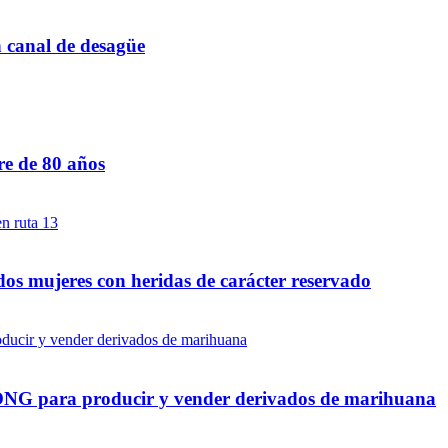
n canal de desagüe
re de 80 años
dos mujeres con heridas de carácter reservado
a ONG para producir y vender derivados de marihuana