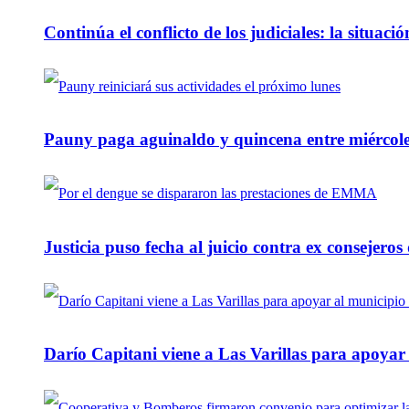
Continúa el conflicto de los judiciales: la situaci
Pauny paga aguinaldo y quincena entre miércole
Justicia puso fecha al juicio contra ex consejeros
Darío Capitani viene a Las Varillas para apoyar a