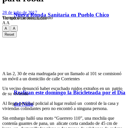
28 de julio de 2017
Nueva Ronda Sanitaria en Pueblo Chico
Tiempo de lectura: 1 minuto
Ver todos los ressultados
A
A
A
A
Reset
A las 2, 30 de esta madrugada por un llamado al 101 se comisionó
un móvil a un domicilio de calle Corrientes
Un vecino denunció haber escuchado ruidos extraños en un patrio
Realizan este domingo la Bicicleteada por el Día
de su vivienda
Al llegar personal policial al lugar realizó un control de la casa y
del Niño
viviendas colindantes pero no encontró a ninguna persona.
Sin embargo halló una moto “Guerrero 110”, una mochila que
contenía guantes de pana, un alicate corta candado de 45 cm de