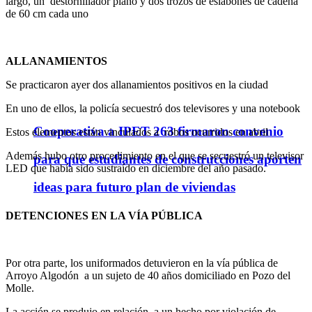
largo, un destornillador plano y dos trozos de eslabones de cadena
de 60 cm cada uno
ALLANAMIENTOS
Se practicaron ayer dos allanamientos positivos en la ciudad
En uno de ellos, la policía secuestró dos televisores y una notebook
Cooperativa a IPET 263 firmaron convenio
Estos elementos están vinculados a robos ocurridos en abril
Además hubo otro procedimiento en el que se secuestró un televisor
para que estudiantes de construcciones aporten
LED que había sido sustraído en diciembre del año pasado.
ideas para futuro plan de viviendas
DETENCIONES EN LA VÍA PÚBLICA
Por otra parte, los uniformados detuvieron en la vía pública de
Arroyo Algodón a un sujeto de 40 años domiciliado en Pozo del
Molle.
La acción se produjo en relación a un hecho por violación de