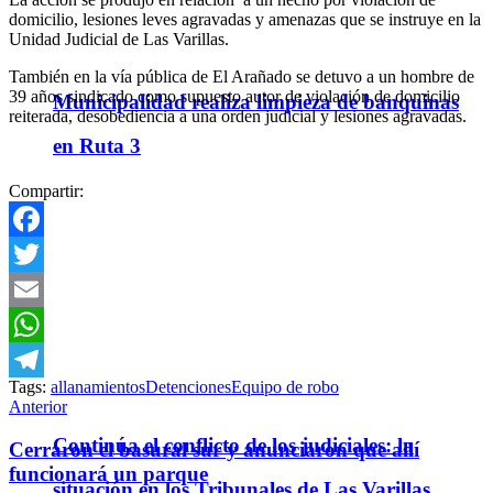
domicilio, lesiones leves agravadas y amenazas que se instruye en la
Unidad Judicial de Las Varillas.
También en la vía pública de El Arañado se detuvo a un hombre de
39 años sindicado como supuesto autor de violación de domicilio
Municipalidad realiza limpieza de banquinas
reiterada, desobediencia a una orden judicial y lesiones agravadas.
en Ruta 3
Compartir:
Facebook
Twitter
Email
WhatsApp
Tags:
allanamientos
Detenciones
Equipo de robo
Telegram
Anterior
Continúa el conflicto de los judiciales: la
Cerraron el basural sur y anunciaron que allí
funcionará un parque
situación en los Tribunales de Las Varillas