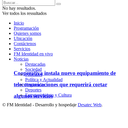
No hay resultados.
Ver todos los ressultados
Inicio
Programación
Quienes somos
Ubicación
Contáctenos
Servicios
FM Identidad en vivo
Noticias
Destacadas
Sociedad
Cooperativa instala nuevo equipamiento de
Policiales
Política y Actualidad
telecomunicaciones que requerirá cortar
Regionales
Deportes
Entretenimiento y Cultura
algunos servicios
© FM Identidad - Desarrollo y hospedaje
Desatec Web
.