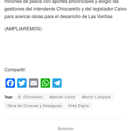
millones de pesos con aportes provinciales y elogió las
gestiones del intendente Chiocarello y del legislador Calvo
para acercar obras para el desarrollo de Las Varillas
(AMPLIAREMOS)
Compartir:
F
T
E
W
T
a
wi
m
h
el
Tags:
D. Chioarello
Manuel Calvo
Martin Llaryora
c
tt
ail
at
e
Obra de Cloacas y Desagues
Vida Digna
e
er
s
gr
b
A
a
o
p
m
Anterior