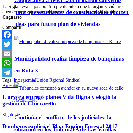
Cooperativa a IPET 263 firmaron convenio
La Sigla lleva la palabra Simple debido a que la organización no
para que estudiantes de construcciones aporten
cuenta con estatuto, según indicó la asesora doctora
Griselda
Cagnasso
ideas para futuro plan de viviendas
Compartir:
Facebook
Twitter
Municipalidad realiza limpieza de banquinas
Email
en Ruta 3
WhatsApp
Tags:
Intergremial
Unión Rgional Sindical
Telegram
Anterior
Llaryora entregó planes Vida Digna y elogió la
gestión de Chiocarello
Siguiente
Continúa el conflicto de los judiciales: la
Bomberos explicó el Plan Equipo Forestal 2017
situación en los Tribunales de Las Varillas