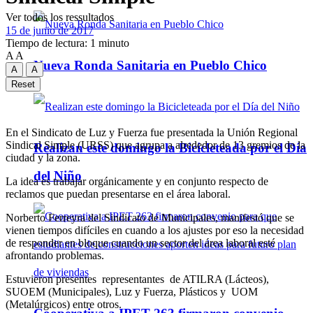
Ver todos los ressultados
15 de junio de 2017
Tiempo de lectura: 1 minuto
A
A
Nueva Ronda Sanitaria en Pueblo Chico
A
A
Reset
En el Sindicato de Luz y Fuerza fue presentada la Unión Regional
Sindical Simple (URSS) que agrupa a alrededor de 13 gremios de la
Realizan este domingo la Bicicleteada por el Día
ciudad y la zona.
del Niño
La idea es trabajar orgánicamente y en conjunto respecto de
reclamos que puedan presentarse en el área laboral.
Norberto Ferreyra del Sindicato de Municipales, manifestó que se
vienen tiempos difíciles en cuando a los ajustes por eso la necesidad
de responder en bloque cuando un sector del área laboral esté
afrontando problemas.
Estuvieron presentes representantes de ATILRA (Lácteos),
SUOEM (Municipales), Luz y Fuerza, Plásticos y UOM
(Metalúrgicos) entre otros.