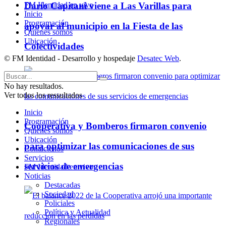
FM Identidad en vivo
Darío Capitani viene a Las Varillas para
Inicio
Programación
apoyar al municipio en la Fiesta de las
Quienes somos
Ubicación
Colectividades
© FM Identidad - Desarrollo y hospedaje
Desatec Web
.
No hay resultados.
Ver todos los ressultados
Inicio
Programación
Cooperativa y Bomberos firmaron convenio
Quienes somos
Ubicación
para optimizar las comunicaciones de sus
Contáctenos
Servicios
servicios de emergencias
FM Identidad en vivo
Noticias
Destacadas
Sociedad
Policiales
Política y Actualidad
Regionales