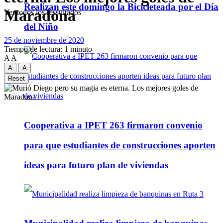
Realizan este domingo la Bicicleteada por el Día
Maradona
Ver todos los ressultados
del Niño
25 de noviembre de 2020
Tiempo de lectura: 1 minuto
A
A
A
A
Reset
Cooperativa a IPET 263 firmaron convenio
para que estudiantes de construcciones aporten
ideas para futuro plan de viviendas