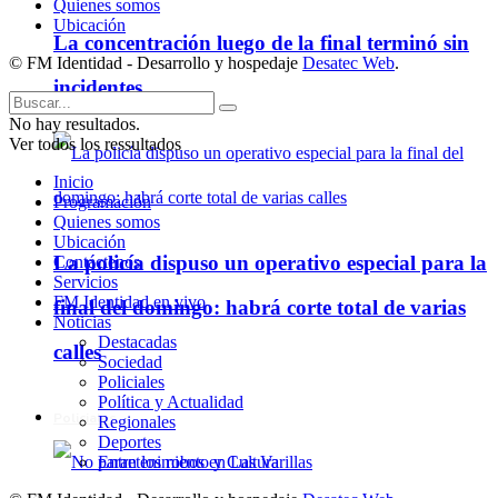
Quienes somos
Ubicación
La concentración luego de la final terminó sin
© FM Identidad - Desarrollo y hospedaje
Desatec Web
.
incidentes
No hay resultados.
Ver todos los ressultados
Inicio
Programación
Quienes somos
Ubicación
La policía dispuso un operativo especial para la
Contáctenos
Servicios
FM Identidad en vivo
final del domingo: habrá corte total de varias
Noticias
Destacadas
calles
Sociedad
Policiales
Política y Actualidad
Policiales
Regionales
Deportes
Entretenimiento y Cultura