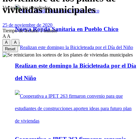
viviendas municipales
Ver todos los ressultados
25 de noviembre de 2020
Nueva Ronda Sanitaria en Pueblo Chico
Tiempo de lectura: 1 minuto
A
A
A
A
Reset
Realizan este domingo la Bicicleteada por el Día
del Niño