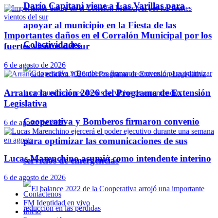
Darío Capitani viene a Las Varillas para
apoyar al municipio en la Fiesta de las
Importantes daños en el Corralón Municipal por los
Colectividades
fuertes vientos del sur
6 de agosto de 2026
Arranca la edición 2026 del Programa de Extensión
Legislativa
Cooperativa y Bomberos firmaron convenio
6 de agosto de 2026
para optimizar las comunicaciones de sus
Lucas Marenchino asumió como intendente interino
servicios de emergencias
6 de agosto de 2026
Contáctenos
FM Identidad en vivo
Inicio