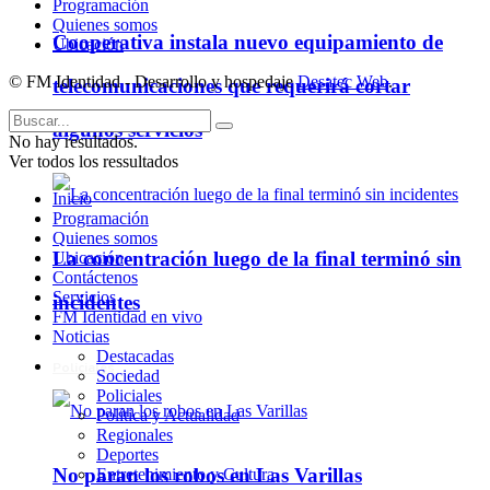
Programación
Quienes somos
Cooperativa instala nuevo equipamiento de
Ubicación
© FM Identidad - Desarrollo y hospedaje
Desatec Web
.
telecomunicaciones que requerirá cortar
algunos servicios
No hay resultados.
Ver todos los ressultados
Inicio
Programación
Quienes somos
La concentración luego de la final terminó sin
Ubicación
Contáctenos
Servicios
incidentes
FM Identidad en vivo
Noticias
Destacadas
Policiales
Sociedad
Policiales
Política y Actualidad
Regionales
Deportes
No paran los robos en Las Varillas
Entretenimiento y Cultura