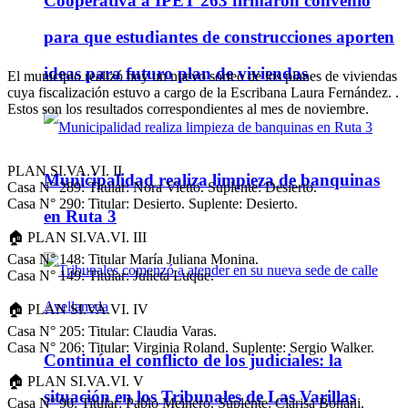
Cooperativa a IPET 263 firmaron convenio
para que estudiantes de construcciones aporten
ideas para futuro plan de viviendas
El municipio realizó hoy un nuevo sorteo de los planes de viviendas
cuya fiscalización estuvo a cargo de la Escribana Laura Fernández. .
Estos son los resultados correspondientes al mes de noviembre.
PLAN SI.VA.VI. II
Municipalidad realiza limpieza de banquinas
Casa N° 289: Titular: Nora Vietto. Suplente: Desierto.
Casa N° 290: Titular: Desierto. Suplente: Desierto.
en Ruta 3
🏠 PLAN SI.VA.VI. III
Casa N° 148: Titular María Juliana Monina.
Casa N° 149: Titular: Julieta Luque.
🏠 PLAN SI.VA.VI. IV
Casa N° 205: Titular: Claudia Varas.
Casa N° 206: Titular: Virginia Roland. Suplente: Sergio Walker.
Continúa el conflicto de los judiciales: la
🏠 PLAN SI.VA.VI. V
situación en los Tribunales de Las Varillas
Casa N° 96: Titular: Pablo Meinero. Suplente: Clarisa Bonani.