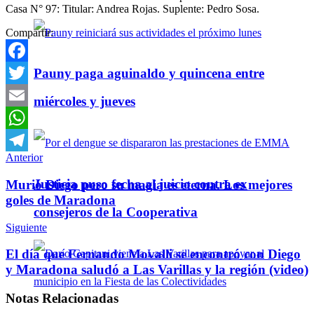
Casa N° 97: Titular: Andrea Rojas. Suplente: Pedro Sosa.
Compartir:
Pauny paga aguinaldo y quincena entre
Facebook
Twitter
miércoles y jueves
Email
WhatsApp
Anterior
Telegram
Justicia puso fecha al juicio contra ex
Murió Diego pero su magia es eterna. Los mejores
goles de Maradona
consejeros de la Cooperativa
Siguiente
El día que Fernando Movalli se encontró con Diego
y Maradona saludó a Las Varillas y la región (video)
Notas
Relacionadas