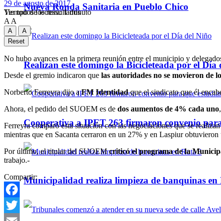
29 de agosto de 2017
Nueva Ronda Sanitaria en Pueblo Chico
Tiempo de lectura: 1 minuto
Ver todos los ressultados
A
A
A
A
Reset
No hubo avances en la primera reunión entre el municipio y delega
Realizan este domingo la Bicicleteada por el Día 
Desde el gremio indicaron que
las autoridades no se movieron de l
Norberto Ferreyra dijo a
FM Identidad
que el sindicato que él enca
Ahora, el pedido del SUOEM es de
dos aumentos de 4% cada uno
Cooperativa a IPET 263 firmaron convenio para q
Ferreyra comparó esta situación con las negociaciones que se realiz
mientras que en Sacanta cerraron en un 27% y en Laspiur obtuvieron 
Por último, el titular del SUOEM
criticó el programa de la Municip
trabajo.-
Compartir:
Municipalidad realiza limpieza de banquinas en
Facebook
Twitter