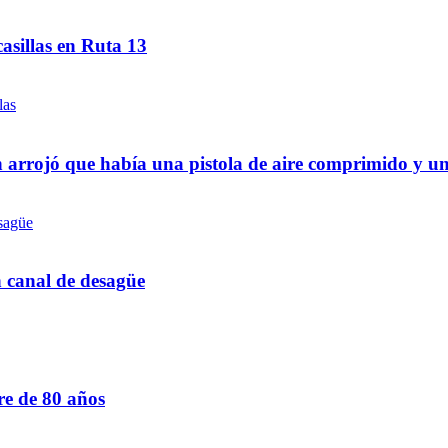
asillas en Ruta 13
 arrojó que había una pistola de aire comprimido y u
n canal de desagüe
re de 80 años