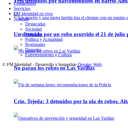
Tres detenidos por narcomenudeo en barrio Alm
Contáctenos
Servicios
FM Identidad en vivo
Noticias
Destacadas
Sociedad
Un detenido por un robo ocurrido el 21 de julio
Policiales
Política y Actualidad
Regionales
Deportes
Entretenimiento y Cultura
© FM Identidad - Desarrollo y hospedaje
Desatec Web
.
No paran los robos en Las Varillas
Crio. Tejeda: 3 detenidos por la ola de robos. Alt