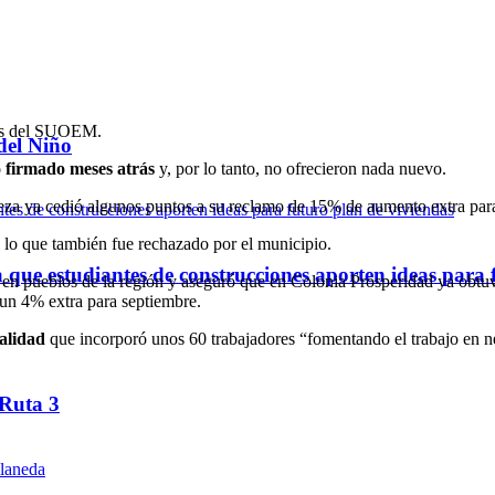
dos del SUOEM.
del Niño
o firmado meses atrás
y, por lo tanto, no ofrecieron nada nuevo.
beza ya cedió algunos puntos a su reclamo de 15% de aumento extra par
, lo que también fue rechazado por el municipio.
ue estudiantes de construcciones aporten ideas para 
an en pueblos de la región y aseguró que en Colonia Prosperidad ya ob
un 4% extra para septiembre.
alidad
que incorporó unos 60 trabajadores “fomentando el trabajo en ne
 Ruta 3