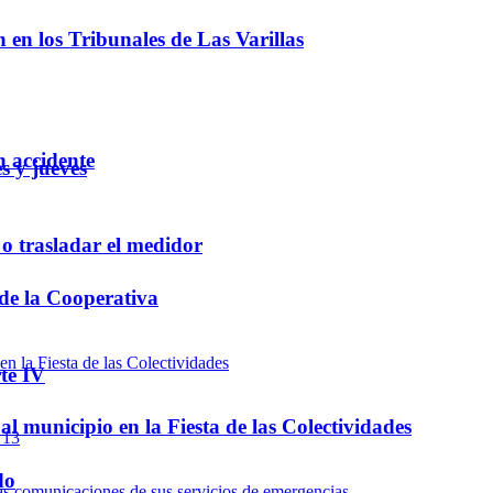
ón en los Tribunales de Las Varillas
 accidente
s y jueves
 o trasladar el medidor
 de la Cooperativa
te IV
l municipio en la Fiesta de las Colectividades
do