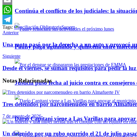
Email
Continúa el conflicto de los judiciales: la situaci
WhatsApp
Tags:
Conciliación Obligatoria
Suoem
Telegram
Anterior
Una moto pasó por la derecha a un auto y provocó un
Pauny paga aguinaldo y quincena entre miércole
Siguiente
Desde el viernes, se suman requisitos para pedir la luz
Notas
Relacionadas
Justicia puso fecha al juicio contra ex consejeros
Tres detenidos por narcomenudeo en barrio Almafuer
7 de agosto de 2026
Darío Capitani viene a Las Varillas para apoyar a
Un detenido por un robo ocurrido el 21 de julio pasa