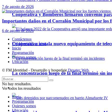
7 de agosto de 2026
Cooperativa y Bomberos firmaron convenio para 
Importantes daños en el Corralón Municipal por los fu
6 de agosto de 2026
Contáctenos
Cooperativa instala nuevo equipamiento de telec
FM Identidad en vivo
Inicio
Programación
Quienes somos
Ubicación
© FM Identidad - Desarrollo y hospedaje
Desatec Web
.
La concentración luego de la final terminó sin in
No hay resultados.
Policiales
Ver todos los ressultados
Inicio
Programación
Quienes somos
Ubicación