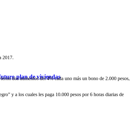
a 2017.
futuro plan de viviendas
tuvieron dos aumentos del 4% cada uno más un bono de 2.000 pesos,
gro” y a los cuales les paga 10.000 pesos por 6 horas diarias de