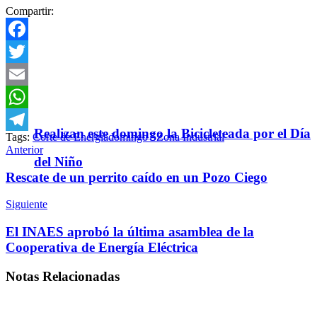
Compartir:
Facebook
Twitter
Email
WhatsApp
Realizan este domingo la Bicicleteada por el Día
Tags:
Corte de Energía
domingo 5
Zona Industrial
Telegram
Anterior
del Niño
Rescate de un perrito caído en un Pozo Ciego
Siguiente
El INAES aprobó la última asamblea de la
Cooperativa de Energía Eléctrica
Notas
Relacionadas