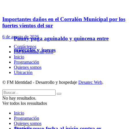
Importantes daños en el Corralón Municipal por los
fuertes vientos del sur
6 de agosto de 2026
Pauny paga aguinaldo y quincena entre
Contáctenos
miércoles y jueves
FM Identidad en vivo
Inicio
Programación
Quienes somos
Ubicación
© FM Identidad - Desarrollo y hospedaje
Desatec Web
.
No hay resultados.
Ver todos los ressultados
Inicio
Programación
Quienes somos
Justicia puso fecha al juicio contra ex
Ubicación