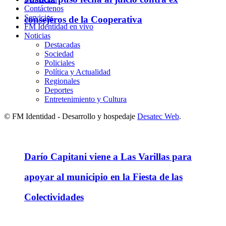
Contáctenos
Servicios
consejeros de la Cooperativa
FM Identidad en vivo
Noticias
Destacadas
Sociedad
Policiales
Política y Actualidad
Regionales
Deportes
Entretenimiento y Cultura
© FM Identidad - Desarrollo y hospedaje
Desatec Web
.
Darío Capitani viene a Las Varillas para
apoyar al municipio en la Fiesta de las
Colectividades