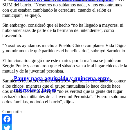
SUM del barrio. “Nosotros no sabíamos nada, y nos encontramos
con que estaban cambiando la cerradura, cuando el salón es
municipal”, se quejó.
Sin embargo, consideró que el hecho “no ha llegado a mayores, ni
hubo amenazas de parte de la hermana del intendente”, como
trascendió.
“Nosotros ayudamos mucho a Pueblo Chico con planes Vida Digna
y no miramos de qué partido es el beneficiario”, subrayó Sarmiento.
El funcionario agregó que este martes por la mañana se juntó con
Sergio Ponte y acordaron que el sábado van a ir al lugar chicos de la
mutual y de la juventud peronista.
Pauny paga aguinaldo y quincena entre
Sarmiento recordó que hace del 2014 que se les está dado de comer
a los chicos, mientras que el grupo mutualista lo hace desde hace
miércoles y jueves
dos meses. E insistió con que “no es verdad que la gente del lugar
rechazó a los militantes de la Juventud Peronista”. “Fueron solo una
o dos familias, no todo el barrio”, dijo.-
Compartir:
Facebook