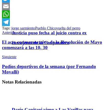
Twitter
Email
WhatsApp
Tags:
jorge sarmiento
Pueblo Chico
vuelta del perro
Telegram
Justicia puso fecha al juicio contra ex
Anterior
El acto conmemorativo de la Revolución de Mayo
consejeros de la Cooperativa
comenzará a las 10, 30
Siguiente
Podios deportivos de la semana (por Fernando
Movalli)
Notas
Relacionadas
Darío Capitani viene a Las Varillas para