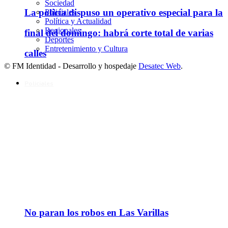
Sociedad
La policía dispuso un operativo especial para la
Policiales
Política y Actualidad
Regionales
final del domingo: habrá corte total de varias
Deportes
Entretenimiento y Cultura
calles
© FM Identidad - Desarrollo y hospedaje
Desatec Web
.
Policiales
No paran los robos en Las Varillas