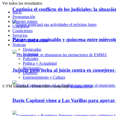
Ver todos los ressultados
Continúa el conflicto de los judiciales: la situaci
Inicio
Programación
Quienes somos
Ubicación
Contáctenos
Servicios
Pauny paga aguinaldo y quincena entre miércole
FM Identidad en vivo
Noticias
Destacadas
Sociedad
Policiales
Política y Actualidad
Regionales
Justicia puso fecha al juicio contra ex consejeros
Deportes
Entretenimiento y Cultura
© FM Identidad - Desarrollo y hospedaje
Desatec Web
.
Darío Capitani viene a Las Varillas para apoyar a