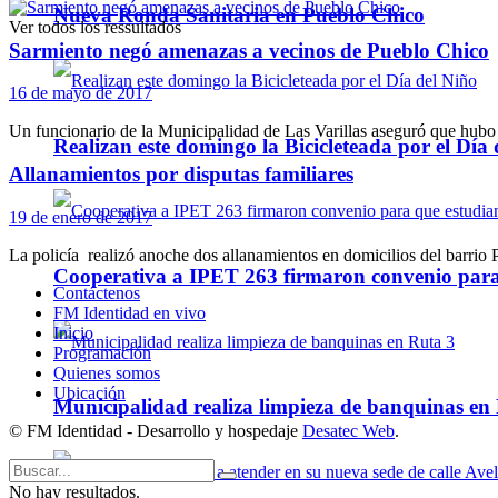
Nueva Ronda Sanitaria en Pueblo Chico
Ver todos los ressultados
Sarmiento negó amenazas a vecinos de Pueblo Chico
16 de mayo de 2017
Un funcionario de la Municipalidad de Las Varillas aseguró que hubo u
Realizan este domingo la Bicicleteada por el Día 
Allanamientos por disputas familiares
19 de enero de 2017
La policía realizó anoche dos allanamientos en domicilios del barrio 
Cooperativa a IPET 263 firmaron convenio para q
Contáctenos
FM Identidad en vivo
Inicio
Programación
Quienes somos
Ubicación
Municipalidad realiza limpieza de banquinas en
© FM Identidad - Desarrollo y hospedaje
Desatec Web
.
No hay resultados.