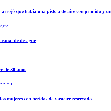
 arrojó que había una pistola de aire comprimido y u
n canal de desagüe
re de 80 años
dos mujeres con heridas de carácter reservado