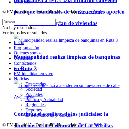
Cooperativa a IPET 263 firmaron convenio
Ubicación
para que estudiantes de construcciones aporten
© FM Identidad - Desarrollo y hospedaje
Desatec Web
.
ideas para futuro plan de viviendas
No hay resultados.
Ver todos los ressultados
Inicio
Programación
Quienes somos
Municipalidad realiza limpieza de banquinas
Ubicación
Contáctenos
en Ruta 3
Servicios
FM Identidad en vivo
Noticias
Destacadas
Sociedad
Policiales
Política y Actualidad
Regionales
Deportes
Continúa el conflicto de los judiciales: la
Entretenimiento y Cultura
situación en los Tribunales de Las Varillas
© FM Identidad - Desarrollo y hospedaje
Desatec Web
.