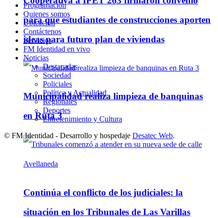
Cooperativa a IPET 263 firmaron convenio
Programación
Quienes somos
para que estudiantes de construcciones aporten
Ubicación
Contáctenos
ideas para futuro plan de viviendas
Servicios
FM Identidad en vivo
Noticias
Destacadas
Sociedad
Policiales
Política y Actualidad
Municipalidad realiza limpieza de banquinas
Regionales
Deportes
en Ruta 3
Entretenimiento y Cultura
© FM Identidad - Desarrollo y hospedaje
Desatec Web
.
Continúa el conflicto de los judiciales: la
situación en los Tribunales de Las Varillas