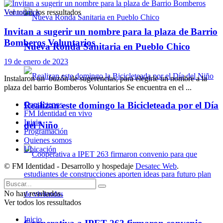
Ver todos los ressultados
Invitan a sugerir un nombre para la plaza de Barrio
Bomberos Voluntarios
Nueva Ronda Sanitaria en Pueblo Chico
19 de enero de 2023
Instalaron un buzón de sugerencias, para elegirle un nombre a la
plaza del barrio Bomberos Voluntarios Se encuentra en el ...
Realizan este domingo la Bicicleteada por el Día
Contáctenos
FM Identidad en vivo
Inicio
del Niño
Programación
Quienes somos
Ubicación
© FM Identidad - Desarrollo y hospedaje
Desatec Web
.
No hay resultados.
Ver todos los ressultados
Inicio