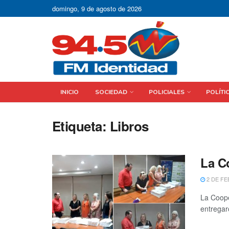
domingo, 9 de agosto de 2026
INICIO
SOCIEDAD
POLICIALES
POLÍTI
Etiqueta:
Libros
La C
2 DE FE
La Coope
entregar