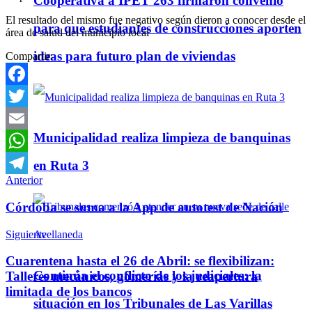
Cooperativa a IPET 263 firmaron convenio
El resultado del mismo fue negativo según dieron a conocer desde el
para que estudiantes de construcciones aporten
área de salud del municipio local
ideas para futuro plan de viviendas
Compartir:
Facebook
Twitter
Municipalidad realiza limpieza de banquinas
Email
WhatsApp
en Ruta 3
Anterior
Telegram
Córdoba se suma a la App de autotest de Nación
Siguiente
Cuarentena hasta el 26 de Abril: se flexibilizan:
Continúa el conflicto de los judiciales: la
Talleres mecánicos, gomerías y la reapertura
limitada de los bancos
situación en los Tribunales de Las Varillas