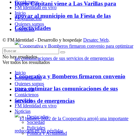
Contáctenos
Darío Capitani viene a Las Varillas para
FM Identidad en vivo
Inicio
apoyar al municipio en la Fiesta de las
Programación
Quienes somos
Colectividades
Ubicación
© FM Identidad - Desarrollo y hospedaje
Desatec Web
.
No hay resultados.
Ver todos los ressultados
Inicio
Cooperativa y Bomberos firmaron convenio
Programación
Quienes somos
para optimizar las comunicaciones de sus
Ubicación
Contáctenos
servicios de emergencias
Servicios
FM Identidad en vivo
Noticias
Destacadas
Sociedad
Policiales
Política y Actualidad