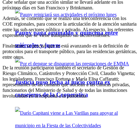
Cabe señalar que una acción similar se llevará adelante en los
próximos días en San Francisco y Brinkmann.
Además, se comentó que se realizó una teleconferencia con los
COE regionales, para conocer la articulación de la atención sanitaria
entre los sub-sectores público y privado. Al respecto, los referentes
Pauny paga aguinaldo y quincena entre
expresaron que se viene trabajando sin inconvenientes.
miércoles y jueves
Finalmente, se precisó que se está avanzando en la definición de
protocolos para el transporte público, para las residencias geriátricas,
entre otros.
De la reunión participaron también el secretario de Gestión de
Riesgo Climático, Catástrofes y Protección Civil, Claudio Vignetta;
los legisladores, Francisco Fortuna y María Elisa Caffaratti;
Justicia puso fecha al juicio contra ex
representantes de las cámaras que nuclean a las clínicas privadas,
funcionarios del Ministerio de Salud y de todas las instituciones
consejeros de la Cooperativa
involucradas en la respuesta a la pandemia.