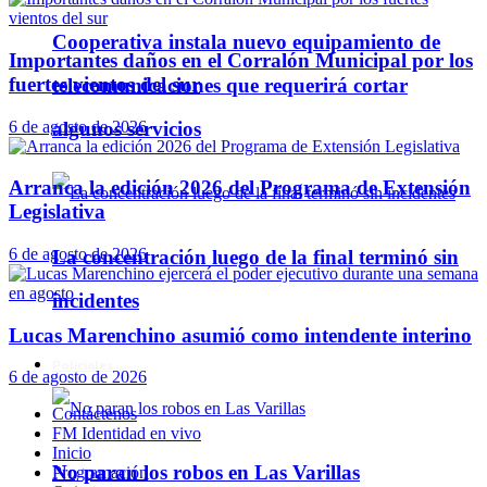
Cooperativa instala nuevo equipamiento de
Importantes daños en el Corralón Municipal por los
fuertes vientos del sur
telecomunicaciones que requerirá cortar
6 de agosto de 2026
algunos servicios
Arranca la edición 2026 del Programa de Extensión
Legislativa
6 de agosto de 2026
La concentración luego de la final terminó sin
incidentes
Lucas Marenchino asumió como intendente interino
Policiales
6 de agosto de 2026
Contáctenos
FM Identidad en vivo
Inicio
No paran los robos en Las Varillas
Programación