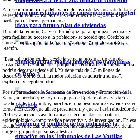
Cooperativa a IPET 263 firmaron convenio
Allí, se informó acerca del avance de las distintas líneas de trabajo y
para que estudiantes de construcciones aporten
se respondieron consultas de los referentes de la oposición, que
participan en forma permanente.
ideas para futuro plan de viviendas
Durante la reunión, Calvo informó que -para optimizar recursos y
para facilitar su acceso a la población- se acordó que Córdoba se
sume a la utilización de la App de “auto-test” que desarrolló la
Nación.
“Esta aplicación tendrá, desde la semana próxima, un cambio
Municipalidad realiza limpieza de banquinas
sustancial y más utilidades, porque los certificados de circulación se
podrán descargar desde allí. Ya tiene más de 2,5 millones de
en Ruta 3
descargas, por lo cual, la mejor solución es adherir a su uso”,
explicó el vicegobernador.
Por su parte, desde la Secretaría de Prevención y Promoción de la
Salud, se precisó que hoy un equipo de Epidemiología visitará la
localidad de La Cumbre, para hacer una pesquisa más exhaustiva en
torno a los casos que allí se presentaron, y que se harán alrededor de
200 test a personas asintomáticas seleccionadas con criterio
epidemiológico, como medida preventiva y de investigación. En esa
Continúa el conflicto de los judiciales: la
localidad ya se está trabajando con las autoridades locales, y de allí
surge el grupo de personas a testear.
situación en los Tribunales de Las Varillas