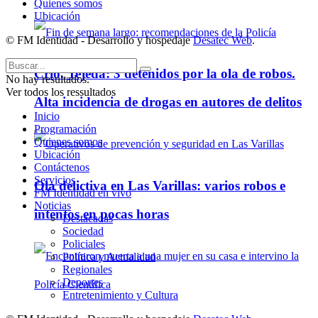
Quienes somos
Ubicación
© FM Identidad - Desarrollo y hospedaje
Desatec Web
.
Crio. Tejeda: 3 detenidos por la ola de robos.
No hay resultados.
Ver todos los ressultados
Alta incidencia de drogas en autores de delitos
Inicio
Programación
Quienes somos
Ubicación
Contáctenos
Servicios
Ola delictiva en Las Varillas: varios robos e
FM Identidad en vivo
Noticias
intentos en pocas horas
Destacadas
Sociedad
Policiales
Política y Actualidad
Regionales
Deportes
Entretenimiento y Cultura