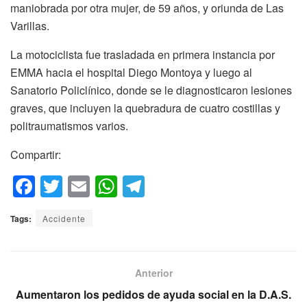
maniobrada por otra mujer, de 59 años, y oriunda de Las
Varillas.
La motociclista fue trasladada en primera instancia por
EMMA hacia el hospital Diego Montoya y luego al
Sanatorio Policlínico, donde se le diagnosticaron lesiones
graves, que incluyen la quebradura de cuatro costillas y
politraumatismos varios.
Compartir:
F
T
E
W
T
a
wi
m
h
el
Tags:
Accidente
c
tt
ail
at
e
e
er
s
gr
b
A
a
Anterior
o
p
m
Aumentaron los pedidos de ayuda social en la D.A.S.