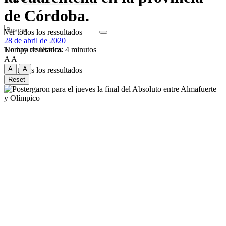
Entretenimiento y Cultura
de Córdoba.
Ver todos los ressultados
28 de abril de 2020
Tiempo de lectura: 4 minutos
No hay resultados.
A
A
A
A
Ver todos los ressultados
Reset