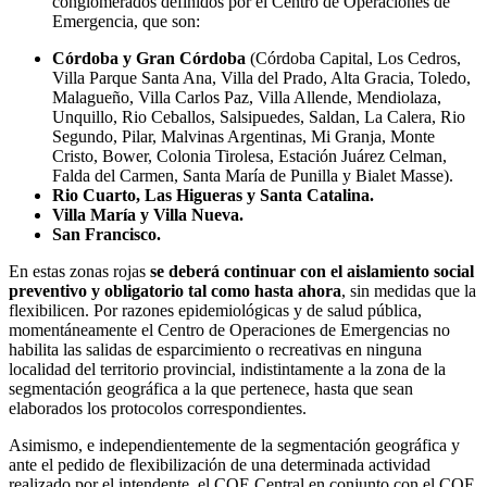
conglomerados definidos por el Centro de Operaciones de
Emergencia, que son:
Córdoba y Gran Córdoba
(Córdoba Capital, Los Cedros,
Villa Parque Santa Ana, Villa del Prado, Alta Gracia, Toledo,
Malagueño, Villa Carlos Paz, Villa Allende, Mendiolaza,
Unquillo, Rio Ceballos, Salsipuedes, Saldan, La Calera, Rio
Segundo, Pilar, Malvinas Argentinas, Mi Granja, Monte
Cristo, Bower, Colonia Tirolesa, Estación Juárez Celman,
Falda del Carmen, Santa María de Punilla y Bialet Masse).
Rio Cuarto, Las Higueras y Santa Catalina.
Villa María y Villa Nueva.
San Francisco.
En estas zonas rojas
se deberá continuar con el aislamiento social
preventivo y obligatorio tal como hasta ahora
, sin medidas que la
flexibilicen. Por razones epidemiológicas y de salud pública,
momentáneamente el Centro de Operaciones de Emergencias no
habilita las salidas de esparcimiento o recreativas en ninguna
localidad del territorio provincial, indistintamente a la zona de la
segmentación geográfica a la que pertenece, hasta que sean
elaborados los protocolos correspondientes.
Asimismo, e independientemente de la segmentación geográfica y
ante el pedido de flexibilización de una determinada actividad
realizado por el intendente, el COE Central en conjunto con el COE