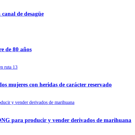
n canal de desagüe
re de 80 años
dos mujeres con heridas de carácter reservado
a ONG para producir y vender derivados de marihuana