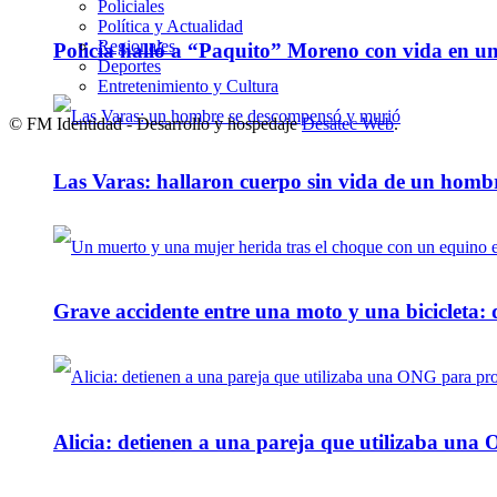
Policiales
Política y Actualidad
Regionales
Policía halló a “Paquito” Moreno con vida en u
Deportes
Entretenimiento y Cultura
© FM Identidad - Desarrollo y hospedaje
Desatec Web
.
Las Varas: hallaron cuerpo sin vida de un homb
Grave accidente entre una moto y una bicicleta: 
Alicia: detienen a una pareja que utilizaba un