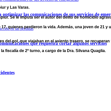
iur y Las Varas.
optimizar las comunicaciones de sus servicios de emer
iur. Se le imputa ser el autor del delito de homicidio agr
 17, quienes perdieron la vida. Además, una joven de 21 y u
 del gol, que viajaban en el asiento trasero, se recuperan
omunicaciones que requerirá cortar algunos servicios
la fiscalía de 2º turno, a cargo de la Dra. Silvana Quaglia.
cidentes