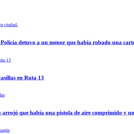
a Policía detuvo a un menor que había robado una cart
asillas en Ruta 13
 arrojó que había una pistola de aire comprimido y u