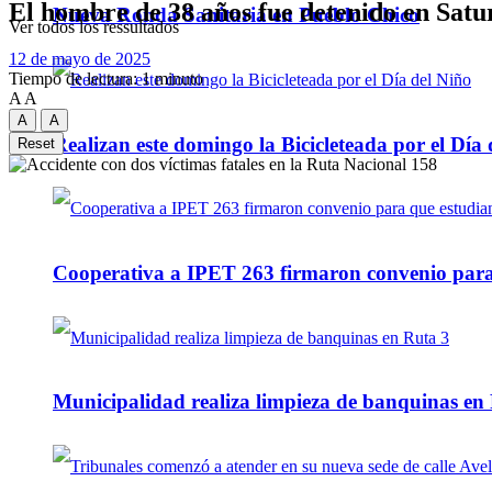
El hombre de 38 años fue detenido en Satu
Nueva Ronda Sanitaria en Pueblo Chico
Ver todos los ressultados
12 de mayo de 2025
Tiempo de lectura: 1 minuto
A
A
A
A
Realizan este domingo la Bicicleteada por el Día 
Reset
Cooperativa a IPET 263 firmaron convenio para q
Municipalidad realiza limpieza de banquinas en