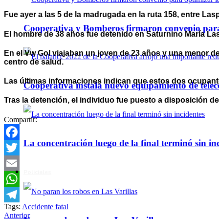
Fue ayer a las 5 de la madrugada en la ruta 158, entre Lasp
Cooperativa y Bomberos firmaron convenio para 
El hombre de 38 años fue detenido en Saturnino María Lasp
En el Vw Gol viajaban un joven de 23 años y una menor de
centro de salud.
Las últimas informaciones indican que estos dos ocupantes
Cooperativa instala nuevo equipamiento de telec
Tras la detención, el individuo fue puesto a disposición de 
Compartir:
La concentración luego de la final terminó sin in
Facebook
Twitter
Policiales
Email
WhatsApp
Tags:
Accidente fatal
Telegram
Anterior