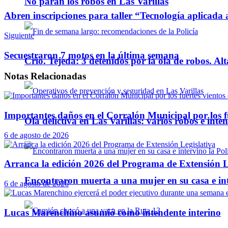
No paran los robos en Las Varillas
Abren inscripciones para taller “Tecnología aplicad
Siguiente
Secuestraron 7 motos en la última semana
Crio. Tejeda: 3 detenidos por la ola de robos. Alt
Notas
Relacionadas
Importantes daños en el Corralón Municipal por los fu
Ola delictiva en Las Varillas: varios robos e inte
6 de agosto de 2026
Arranca la edición 2026 del Programa de Extensión L
Encontraron muerta a una mujer en su casa e inte
6 de agosto de 2026
Lucas Marenchino asumió como intendente interino