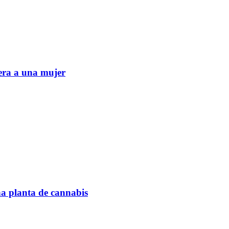
era a una mujer
na planta de cannabis