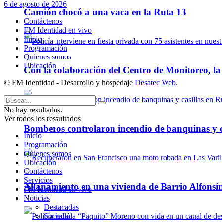
6 de agosto de 2026
Camión chocó a una vaca en la Ruta 13
Contáctenos
FM Identidad en vivo
Inicio
Programación
Quienes somos
Ubicación
Con la colaboración del Centro de Monitoreo, l
© FM Identidad - Desarrollo y hospedaje
Desatec Web
.
No hay resultados.
Ver todos los ressultados
Bomberos controlaron incendio de banquinas y c
Inicio
Programación
Quienes somos
Ubicación
Contáctenos
Servicios
Allanamiento en una vivienda de Barrio Alfonsín
FM Identidad en vivo
Noticias
Destacadas
Sociedad