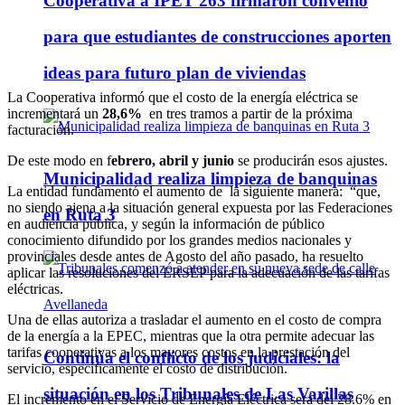
Cooperativa a IPET 263 firmaron convenio
para que estudiantes de construcciones aporten
ideas para futuro plan de viviendas
La Cooperativa informó que el costo de la energía eléctrica se
incrementará un
28,6%
en tres tramos a partir de la próxima
facturación.
De este modo en f
ebrero, abril y junio
se producirán esos ajustes.
Municipalidad realiza limpieza de banquinas
La entidad fundamentó el aumento de la siguiente manera: “que,
no siendo ajena a la situación general expuesta por las Federaciones
en Ruta 3
en audiencia pública, y según la información de público
conocimiento difundido por los grandes medios nacionales y
provinciales desde antes de Agosto del año pasado, ha resuelto
aplicar las resoluciones del ERSEP para la adecuación de las tarifas
eléctricas.
Una de ellas autoriza a trasladar el aumento en el costo de compra
de la energía a la EPEC, mientras que la otra permite adecuar las
tarifas cooperativas a los mayores costos en la prestación del
Continúa el conflicto de los judiciales: la
servicio, específicamente el costo de distribución.
situación en los Tribunales de Las Varillas
El incremento en el Servicio de Energía Eléctrica será del 28.6% en