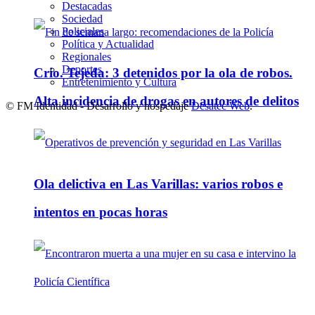
Destacadas
Sociedad
Policiales
Política y Actualidad
Regionales
Deportes
Crio. Tejeda: 3 detenidos por la ola de robos.
Entretenimiento y Cultura
Alta incidencia de drogas en autores de delitos
© FM Identidad - Desarrollo y hospedaje
Desatec Web
.
Ola delictiva en Las Varillas: varios robos e
intentos en pocas horas