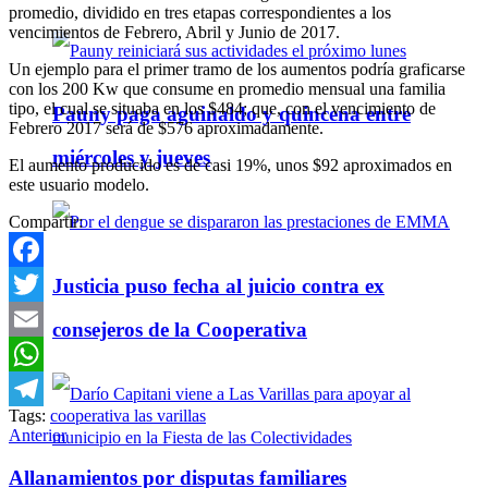
promedio, dividido en tres etapas correspondientes a los
vencimientos de Febrero, Abril y Junio de 2017.
Un ejemplo para el primer tramo de los aumentos podría graficarse
con los 200 Kw que consume en promedio mensual una familia
tipo, el cual se situaba en los $484; que, con el vencimiento de
Pauny paga aguinaldo y quincena entre
Febrero 2017 será de $576 aproximadamente.
miércoles y jueves
El aumento producido es de casi 19%, unos $92 aproximados en
este usuario modelo.
Compartir:
Justicia puso fecha al juicio contra ex
Facebook
Twitter
consejeros de la Cooperativa
Email
WhatsApp
Tags:
cooperativa las varillas
Telegram
Anterior
Allanamientos por disputas familiares