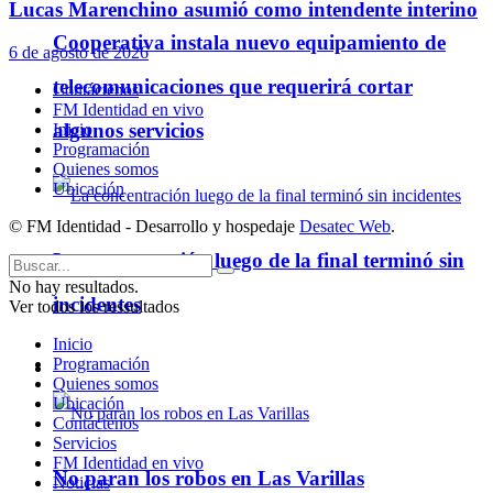
Lucas Marenchino asumió como intendente interino
Cooperativa instala nuevo equipamiento de
6 de agosto de 2026
telecomunicaciones que requerirá cortar
Contáctenos
FM Identidad en vivo
algunos servicios
Inicio
Programación
Quienes somos
Ubicación
© FM Identidad - Desarrollo y hospedaje
Desatec Web
.
La concentración luego de la final terminó sin
No hay resultados.
incidentes
Ver todos los ressultados
Inicio
Programación
Policiales
Quienes somos
Ubicación
Contáctenos
Servicios
FM Identidad en vivo
No paran los robos en Las Varillas
Noticias