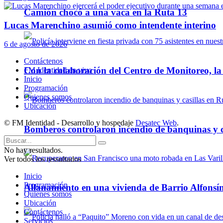
Camión chocó a una vaca en la Ruta 13
Lucas Marenchino asumió como intendente interino
6 de agosto de 2026
Contáctenos
Con la colaboración del Centro de Monitoreo, l
FM Identidad en vivo
Inicio
Programación
Quienes somos
Ubicación
© FM Identidad - Desarrollo y hospedaje
Desatec Web
.
Bomberos controlaron incendio de banquinas y c
No hay resultados.
Ver todos los ressultados
Inicio
Programación
Allanamiento en una vivienda de Barrio Alfonsín
Quienes somos
Ubicación
Contáctenos
Servicios