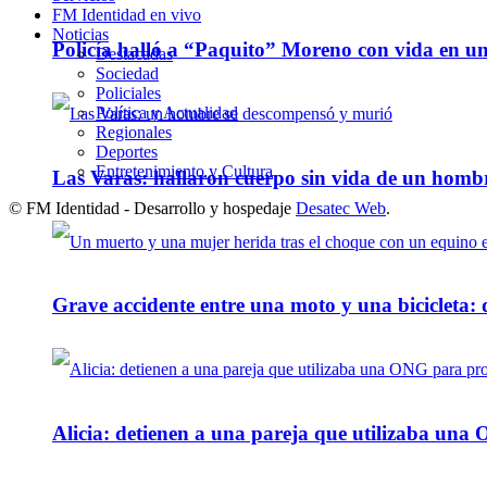
FM Identidad en vivo
Noticias
Policía halló a “Paquito” Moreno con vida en u
Destacadas
Sociedad
Policiales
Política y Actualidad
Regionales
Deportes
Entretenimiento y Cultura
Las Varas: hallaron cuerpo sin vida de un homb
© FM Identidad - Desarrollo y hospedaje
Desatec Web
.
Grave accidente entre una moto y una bicicleta: 
Alicia: detienen a una pareja que utilizaba un