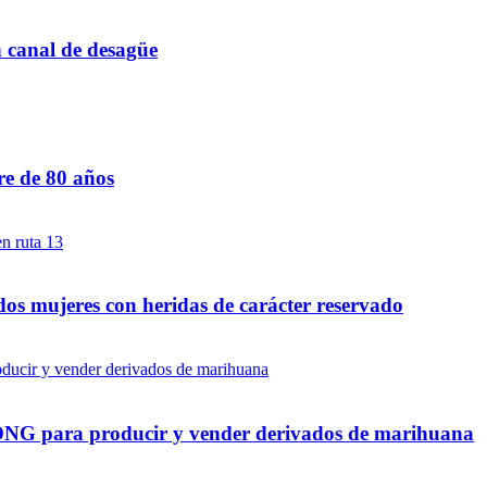
n canal de desagüe
re de 80 años
dos mujeres con heridas de carácter reservado
a ONG para producir y vender derivados de marihuana