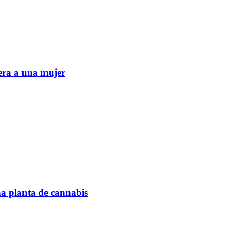
era a una mujer
na planta de cannabis