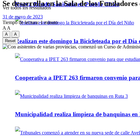
Se desarrolla en la Sala de los Fundadores
Nueva Ronda Sanitaria en Pueblo Chico
Ver todos los ressultados
31 de mayo de 2023
Tiempo de lectura: 1 minuto
A
A
A
A
Realizan este domingo la Bicicleteada por el Día 
Reset
Cooperativa a IPET 263 firmaron convenio para q
Municipalidad realiza limpieza de banquinas en