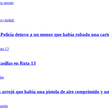
a Policía detuvo a un menor que había robado una cart
asillas en Ruta 13
 arrojó que había una pistola de aire comprimido y u