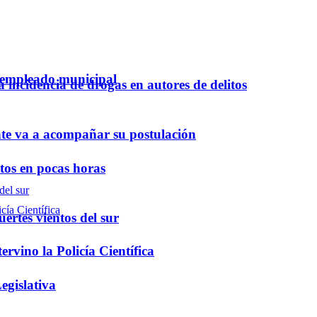
n empleado municipal
a incidencia de drogas en autores de delitos
nte va a acompañar su postulación
ntos en pocas horas
ertes vientos del sur
rvino la Policía Científica
egislativa