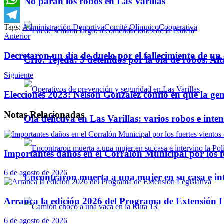
No paran los robos en Las Varillas
WhatsApp
Tags:
Administración Deportiva
Comité Olímpico
Cooperativa
Telegram
Anterior
Decretaron un día de duelo por el fallecimiento de u
Crio. Tejeda: 3 detenidos por la ola de robos. Alt
Siguiente
Elecciones 2023: Nelson González confió en que la ge
Notas
Relacionadas
Ola delictiva en Las Varillas: varios robos e inte
Importantes daños en el Corralón Municipal por los fu
6 de agosto de 2026
Encontraron muerta a una mujer en su casa e inte
Arranca la edición 2026 del Programa de Extensión L
6 de agosto de 2026