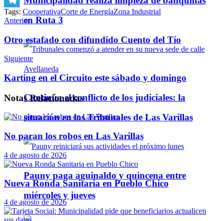
Municipalidad realiza limpieza de banquinas
Tags:
Cooperativa
Corte de Energía
Zona Industrial
Telegram
en Ruta 3
Anterior
Otro estafado con difundido Cuento del Tío
Siguiente
Karting en el Circuito este sábado y domingo
Continúa el conflicto de los judiciales: la
Notas
Relacionadas
situación en los Tribunales de Las Varillas
No paran los robos en Las Varillas
4 de agosto de 2026
Pauny paga aguinaldo y quincena entre
Nueva Ronda Sanitaria en Pueblo Chico
miércoles y jueves
4 de agosto de 2026