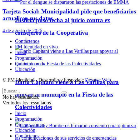
Tarjeta Social: Municipalidad pide que beneficiarios
actualicen sus datos
Justicia puso fecha al juicio contra ex
4 de agosto de 2026
consejeros de la Cooperativa
Contáctenos
FM Identidad en vivo
Inicio
Programación
Quienes somos
Ubicación
© FM Identidad - Desarrollo y hospedaje
Desatec Web
.
Darío Capitani viene a Las Varillas para
apoyar al municipio en la Fiesta de las
No hay resultados.
Ver todos los ressultados
Colectividades
Inicio
Programación
Quienes somos
Ubicación
Contáctenos