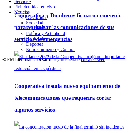
Servicios
FM Identidad en vivo
Noticias
Cooperativa y Bomberos firmaron convenio
Destacadas
Sociedad
para optimizar las comunicaciones de sus
Policiales
Política y Actualidad
servicios de emergencias
Regionales
Deportes
Entretenimiento y Cultura
© FM Identidad - Desarrollo y hospedaje
Desatec Web
.
Cooperativa instala nuevo equipamiento de
telecomunicaciones que requerirá cortar
algunos servicios