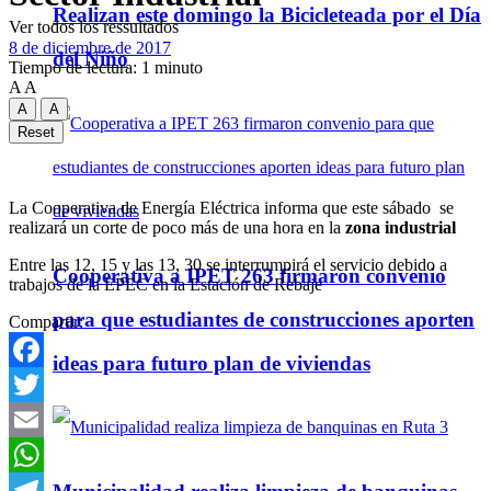
Realizan este domingo la Bicicleteada por el Día
Ver todos los ressultados
8 de diciembre de 2017
del Niño
Tiempo de lectura: 1 minuto
A
A
A
A
Reset
La Cooperativa de Energía Eléctrica informa que este sábado se
realizará un corte de poco más de una hora en la
zona industrial
Entre las 12, 15 y las 13, 30 se interrumpirá el servicio debido a
Cooperativa a IPET 263 firmaron convenio
trabajos de la EPEC en la Estación de Rebaje
para que estudiantes de construcciones aporten
Compartir:
ideas para futuro plan de viviendas
Facebook
Twitter
Email
WhatsApp