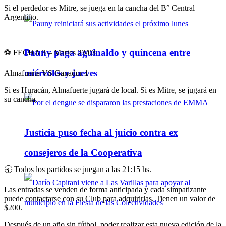
Si el perdedor es Mitre, se juega en la cancha del B° Central
Argentino.
Pauny paga aguinaldo y quincena entre
⚽ FECHA 3 – Martes 23/03
miércoles y jueves
Almafuerte VS Ganador 1
Si es Huracán, Almafuerte jugará de local. Si es Mitre, se jugará en
su cancha.
Justicia puso fecha al juicio contra ex
consejeros de la Cooperativa
🕤 Todos los partidos se juegan a las 21:15 hs.
Las entradas se venden de forma anticipada y cada simpatizante
puede contactarse con su Club para adquirirlas. Tienen un valor de
$200.
Después de un año sin fútbol, poder realizar esta nueva edición de la