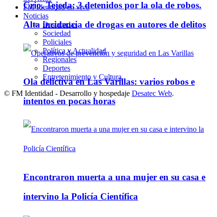
Crio. Tejeda: 3 detenidos por la ola de robos.
FM Identidad en vivo
Noticias
Alta incidencia de drogas en autores de delitos
Destacadas
Sociedad
Policiales
Política y Actualidad
Regionales
Deportes
Entretenimiento y Cultura
Ola delictiva en Las Varillas: varios robos e
© FM Identidad - Desarrollo y hospedaje
Desatec Web
.
intentos en pocas horas
Encontraron muerta a una mujer en su casa e
intervino la Policía Científica