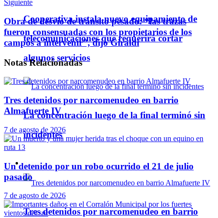
Siguiente
Cooperativa instala nuevo equipamiento de
Obra de desvío de tránsito pesado: “las trazas
fueron consensuadas con los propietarios de los
telecomunicaciones que requerirá cortar
campos a intervenir”, dijo Giraldi
algunos servicios
Notas
Relacionadas
Tres detenidos por narcomenudeo en barrio
Almafuerte IV
La concentración luego de la final terminó sin
7 de agosto de 2026
incidentes
Policiales
Un detenido por un robo ocurrido el 21 de julio
pasado
7 de agosto de 2026
Tres detenidos por narcomenudeo en barrio