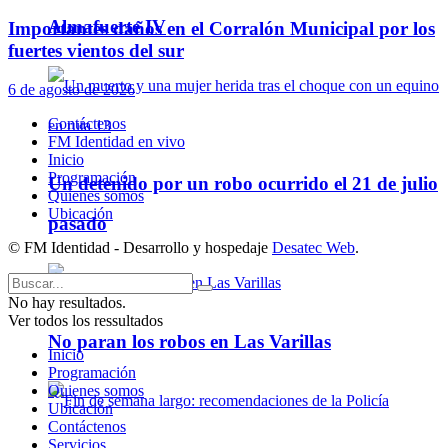
Almafuerte IV
Importantes daños en el Corralón Municipal por los
fuertes vientos del sur
6 de agosto de 2026
Contáctenos
FM Identidad en vivo
Inicio
Programación
Un detenido por un robo ocurrido el 21 de julio
Quienes somos
Ubicación
pasado
© FM Identidad - Desarrollo y hospedaje
Desatec Web
.
No hay resultados.
Ver todos los ressultados
No paran los robos en Las Varillas
Inicio
Programación
Quienes somos
Ubicación
Contáctenos
Servicios