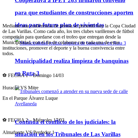
Cooperativa a IPET 263 firmaron convenio
para que estudiantes de construcciones aporten
ideas para futuro plan de viviendas
Mediante una conferencia de prensa se presentó hoy la Copa Ciudad
de Las Varillas. Como cada año, los tres clubes varillenses de fútbol
competirán para quedarse con el trofeo que entregan desde la
Municipalidad, con el fin de colaborar con cada una de estas
instituciones, promover el deporte y la buena convivencia entre
todos.
Municipalidad realiza limpieza de banquinas
en Ruta 3
⚽ FECHA 1 – Domingo 14/03
Huracán VS Mitre
En el Parque Álvarez Luque
⚽ FECHA 2 – Miércoles 17/03
Continúa el conflicto de los judiciales: la
Almafuerte VS Perdedor 1
situación en los Tribunales de Las Varillas