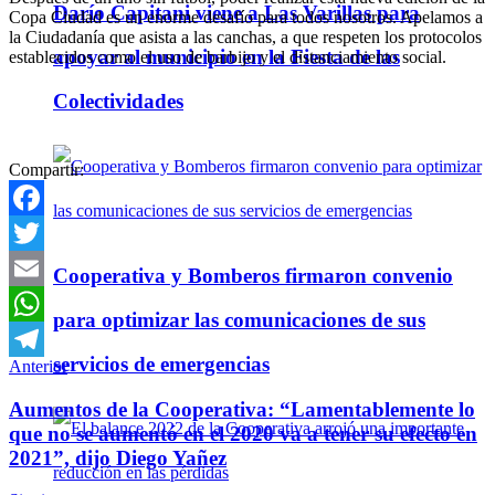
Darío Capitani viene a Las Varillas para
Copa Ciudad es un enorme desafío para todos nosotros. Apelamos a
la Ciudadanía que asista a las canchas, a que respeten los protocolos
apoyar al municipio en la Fiesta de las
establecidos como el uso de barbijo y el distanciamiento social.
Colectividades
Compartir:
Facebook
Twitter
Cooperativa y Bomberos firmaron convenio
Email
para optimizar las comunicaciones de sus
WhatsApp
servicios de emergencias
Anterior
Telegram
Aumentos de la Cooperativa: “Lamentablemente lo
que no se aumentó en el 2020 va a tener su efecto en
2021”, dijo Diego Yañez