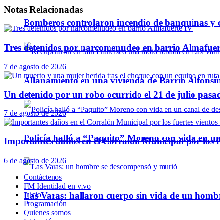
Notas
Relacionadas
Bomberos controlaron incendio de banquinas y c
Tres detenidos por narcomenudeo en barrio Almafuer
7 de agosto de 2026
Allanamiento en una vivienda de Barrio Alfonsín
Un detenido por un robo ocurrido el 21 de julio pasa
7 de agosto de 2026
Policía halló a “Paquito” Moreno con vida en u
Importantes daños en el Corralón Municipal por los fu
6 de agosto de 2026
Contáctenos
FM Identidad en vivo
Las Varas: hallaron cuerpo sin vida de un homb
Inicio
Programación
Quienes somos