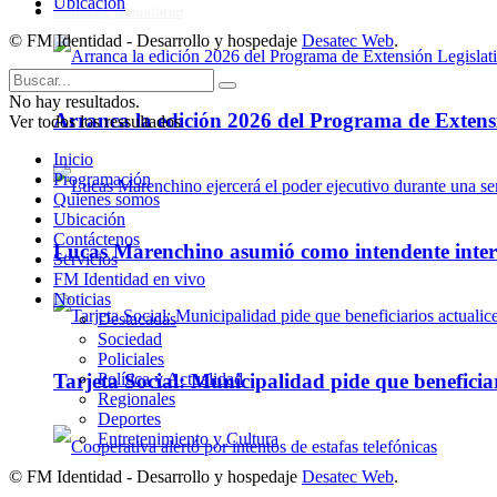
Ubicación
Política y Actualidad
© FM Identidad - Desarrollo y hospedaje
Desatec Web
.
No hay resultados.
Arranca la edición 2026 del Programa de Extensi
Ver todos los ressultados
Inicio
Programación
Quienes somos
Ubicación
Contáctenos
Lucas Marenchino asumió como intendente inter
Servicios
FM Identidad en vivo
Noticias
Destacadas
Sociedad
Policiales
Política y Actualidad
Tarjeta Social: Municipalidad pide que beneficiar
Regionales
Deportes
Entretenimiento y Cultura
© FM Identidad - Desarrollo y hospedaje
Desatec Web
.