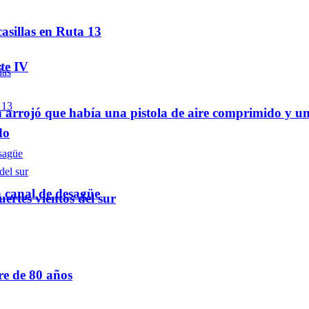
asillas en Ruta 13
te IV
 arrojó que había una pistola de aire comprimido y u
do
n canal de desagüe
ertes vientos del sur
re de 80 años