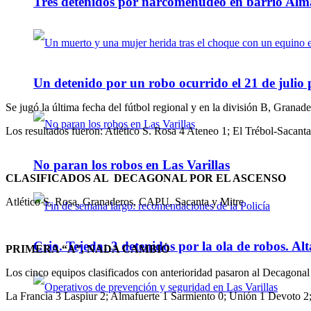
Tres detenidos por narcomenudeo en barrio Alm
Un detenido por un robo ocurrido el 21 de julio
Se jugó la última fecha del fútbol regional y en la división B, Granad
Los resultados fueron: Atlético S. Rosa 4 Ateneo 1; El Trébol-Saca
No paran los robos en Las Varillas
CLASIFICADOS AL DECAGONAL POR EL ASCENSO
Atlético S, Rosa, Granaderos, CAPU, Sacanta y Mitre
Crio. Tejeda: 3 detenidos por la ola de robos. Alt
PRIMERA “A”, NADA CAMBIÓ
Los cinco equipos clasificados con anterioridad pasaron al Decagonal
La Francia 3 Laspiur 2; Almafuerte 1 Sarmiento 0; Unión 1 Devoto 