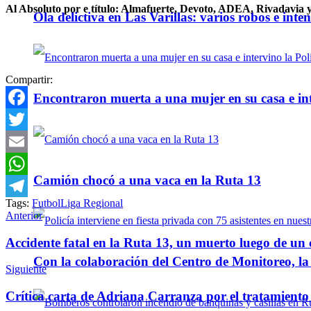
Al Absoluto por e título: Almafuerte, Devoto, ADEA, Rivadavia
Ola delictiva en Las Varillas: varios robos e inte
Compartir:
Encontraron muerta a una mujer en su casa e inte
Facebook
Twitter
Email
Camión chocó a una vaca en la Ruta 13
WhatsApp
Tags:
Futbol
Liga Regional
Telegram
Anterior
Accidente fatal en la Ruta 13, un muerto luego de un
Con la colaboración del Centro de Monitoreo, l
Siguiente
Crítica carta de Adriana Carranza por el tratamiento