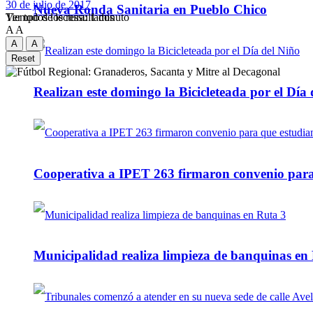
30 de julio de 2017
Nueva Ronda Sanitaria en Pueblo Chico
Tiempo de lectura: 1 minuto
Ver todos los ressultados
A
A
A
A
Reset
Realizan este domingo la Bicicleteada por el Día 
Cooperativa a IPET 263 firmaron convenio para q
Municipalidad realiza limpieza de banquinas en