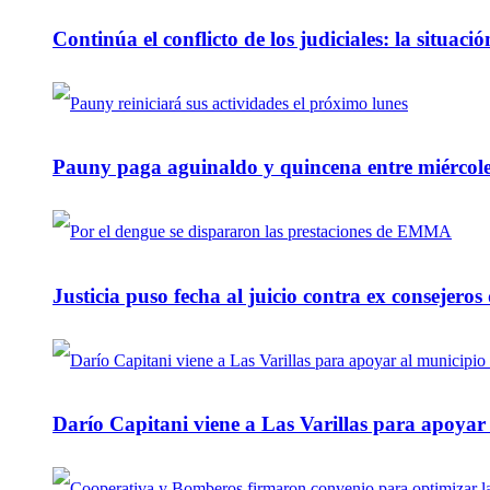
Continúa el conflicto de los judiciales: la situaci
Pauny paga aguinaldo y quincena entre miércole
Justicia puso fecha al juicio contra ex consejeros
Darío Capitani viene a Las Varillas para apoyar a