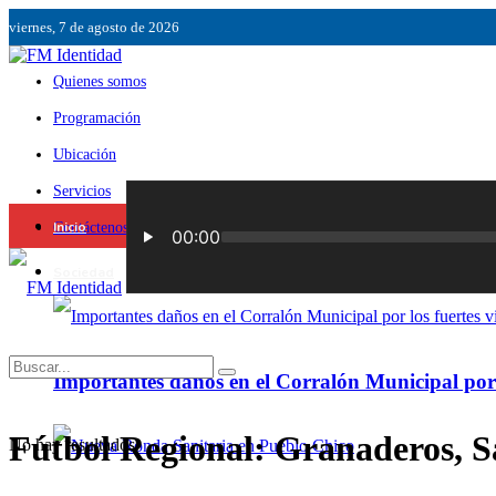
viernes, 7 de agosto de 2026
Quienes somos
Programación
Ubicación
Servicios
Inicio
Contáctenos
Sociedad
Importantes daños en el Corralón Municipal por l
Fútbol Regional: Granaderos, S
No hay resultados.