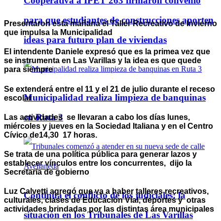
Cooperativa a IPET 263 firmaron convenio
para que estudiantes de construcciones aporten
Presentaron esta mañana el Taller Recreativo de Invierno
que impulsa la Municipalidad
ideas para futuro plan de viviendas
El intendente
Daniele
expresó que es la primea vez que
se instrumenta en Las Varillas y la idea es que quede
para siempre
Se extenderá entre el 11 y el 21 de julio durante el receso
Municipalidad realiza limpieza de banquinas
escolar
en Ruta 3
Las actividades se llevaran a cabo los días lunes,
miércoles y jueves en la Sociedad Italiana y en el Centro
Cívico de14,30 17 horas.
Se trata de una política pública para generar lazos y
establecer vínculos entre los concurrentes, dijo la
Secretaria de gobierno
Luz Calvetti
agregó que va a haber talleres recreativos,
Continúa el conflicto de los judiciales: la
culturales, clases de Educación Vial, deportes y otras
actividades brindadas por las distintas área municipales
situación en los Tribunales de Las Varillas