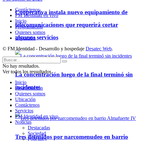
Contáctenos
Cooperativa instala nuevo equipamiento de
FM Identidad en vivo
Inicio
telecomunicaciones que requerirá cortar
Programación
Quienes somos
algunos servicios
Ubicación
© FM Identidad - Desarrollo y hospedaje
Desatec Web
.
No hay resultados.
Ver todos los ressultados
La concentración luego de la final terminó sin
Inicio
incidentes
Programación
Quienes somos
Ubicación
Contáctenos
Policiales
Servicios
FM Identidad en vivo
Noticias
Destacadas
Sociedad
Tres detenidos por narcomenudeo en barrio
Policiales