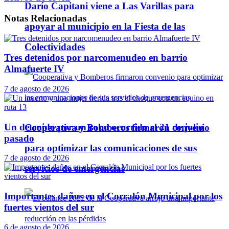
Darío Capitani viene a Las Varillas para
Notas
Relacionadas
apoyar al municipio en la Fiesta de las
Colectividades
Tres detenidos por narcomenudeo en barrio
Almafuerte IV
7 de agosto de 2026
Un detenido por un robo ocurrido el 21 de julio
Cooperativa y Bomberos firmaron convenio
pasado
para optimizar las comunicaciones de sus
7 de agosto de 2026
servicios de emergencias
Importantes daños en el Corralón Municipal por los
fuertes vientos del sur
6 de agosto de 2026