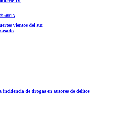
do
afuerte IV
ertes vientos del sur
 pasado
a incidencia de drogas en autores de delitos