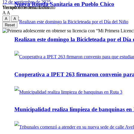
12 de septiembre de 2025
Nueva Ronda Sanitaria en Pueblo Chico
Tiempo de lectura: 1 minuto
Ver todos los ressultados
A
A
A
A
Reset
Realizan este domingo la Bicicleteada por el Día 
Cooperativa a IPET 263 firmaron convenio para q
Municipalidad realiza limpieza de banquinas en