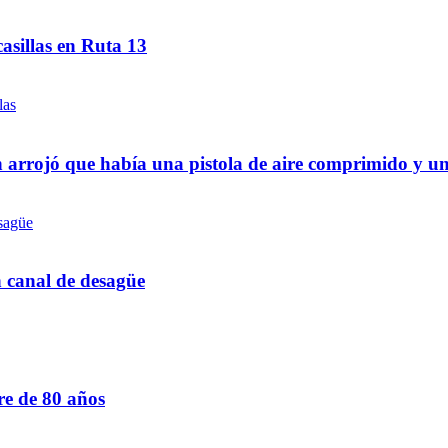
asillas en Ruta 13
 arrojó que había una pistola de aire comprimido y u
n canal de desagüe
re de 80 años