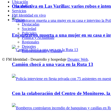
Ubicación
Ola delictiva en Las Varillas: varios robos e inte
Contáctenos
Servicios
FM Identidad en vivo
Noticias
Destacadas
Sociedad
Policiales
Encontraron muerta a una mujer en su casa e inte
Política y Actualidad
Regionales
Deportes
Entretenimiento y Cultura
© FM Identidad - Desarrollo y hospedaje
Desatec Web
.
Camión chocó a una vaca en la Ruta 13
Con la colaboración del Centro de Monitoreo, l