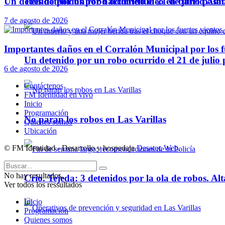
Un detenido por un robo ocurrido el 21 de julio pasa
Tres detenidos por narcomenudeo en barrio Alm
7 de agosto de 2026
Importantes daños en el Corralón Municipal por los fu
Un detenido por un robo ocurrido el 21 de julio
6 de agosto de 2026
Contáctenos
FM Identidad en vivo
Inicio
Programación
No paran los robos en Las Varillas
Quienes somos
Ubicación
© FM Identidad - Desarrollo y hospedaje
Desatec Web
.
No hay resultados.
Crio. Tejeda: 3 detenidos por la ola de robos. Alt
Ver todos los ressultados
Inicio
Programación
Quienes somos