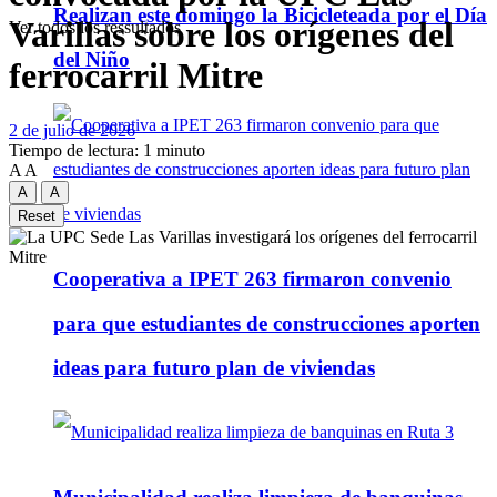
Realizan este domingo la Bicicleteada por el Día
Varillas sobre los orígenes del
Ver todos los ressultados
del Niño
ferrocarril Mitre
2 de julio de 2026
Tiempo de lectura: 1 minuto
A
A
A
A
Reset
Cooperativa a IPET 263 firmaron convenio
para que estudiantes de construcciones aporten
ideas para futuro plan de viviendas