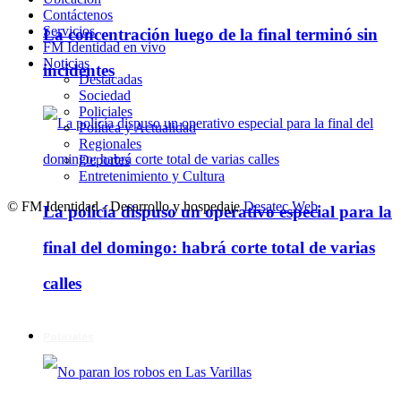
Contáctenos
Servicios
La concentración luego de la final terminó sin
FM Identidad en vivo
Noticias
incidentes
Destacadas
Sociedad
Policiales
Política y Actualidad
Regionales
Deportes
Entretenimiento y Cultura
© FM Identidad - Desarrollo y hospedaje
Desatec Web
.
La policía dispuso un operativo especial para la
final del domingo: habrá corte total de varias
calles
Policiales