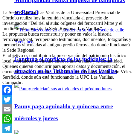
Municipalidad realiza limpieza de banquinas
en Ruta 3
La Sede Regional Las Varillas de la Universidad Provincial de
Córdoba realiza hoy la reunión vinculada al proyecto de
investigación “Del riel al aula: orígenes del ferrocarril Mitre y el
predio fundacional de la Sede Regional Las Varillas”.
La propuesta busca reconstruir y poner en valor la historia
ferroviaria local, recuperando testimonios, documentos, fotografías y
memorias vinculadas al antiguo predio ferroviario donde funcionará
la Sede Regional.
El objetivo es contribuir a la preservación del patrimonio histórico
Continúa el conflicto de los judiciales: la
local y fortalecer el vínculo entre la universidad y la comunidad.
Quienes quieran concurrir para aportar datos y documentación, el
situación en los Tribunales de Las Varillas
encuentre será esta noche, a las 20 hs., en el colegio Dalmacio Vélez
Sarsfield, donde aún está funcionando la UPC Las Varillas.
Compartir:
Facebook
Pauny paga aguinaldo y quincena entre
Twitter
miércoles y jueves
Email
WhatsApp