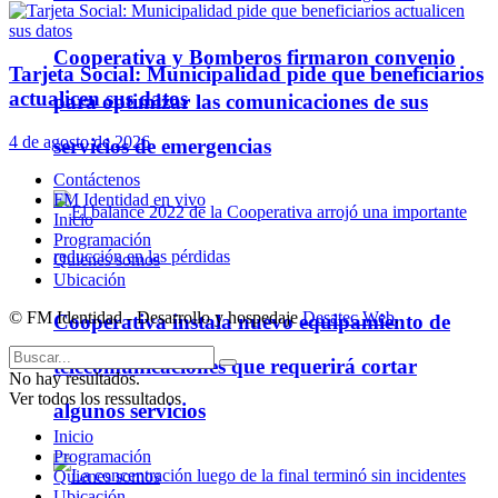
Cooperativa y Bomberos firmaron convenio
Tarjeta Social: Municipalidad pide que beneficiarios
actualicen sus datos
para optimizar las comunicaciones de sus
4 de agosto de 2026
servicios de emergencias
Contáctenos
FM Identidad en vivo
Inicio
Programación
Quienes somos
Ubicación
© FM Identidad - Desarrollo y hospedaje
Desatec Web
.
Cooperativa instala nuevo equipamiento de
telecomunicaciones que requerirá cortar
No hay resultados.
Ver todos los ressultados
algunos servicios
Inicio
Programación
Quienes somos
Ubicación