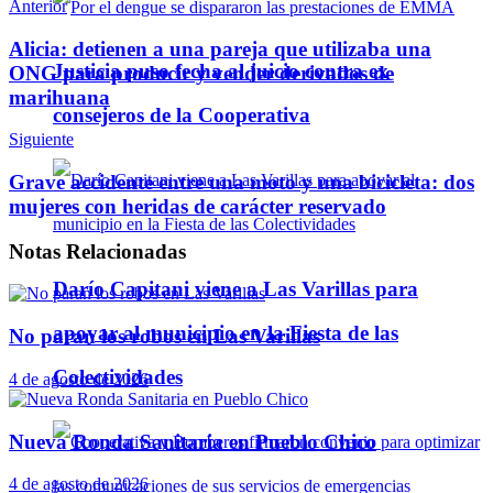
Anterior
Telegram
Alicia: detienen a una pareja que utilizaba una
Justicia puso fecha al juicio contra ex
ONG para producir y vender derivados de
marihuana
consejeros de la Cooperativa
Siguiente
Grave accidente entre una moto y una bicicleta: dos
mujeres con heridas de carácter reservado
Notas
Relacionadas
Darío Capitani viene a Las Varillas para
apoyar al municipio en la Fiesta de las
No paran los robos en Las Varillas
Colectividades
4 de agosto de 2026
Nueva Ronda Sanitaria en Pueblo Chico
4 de agosto de 2026