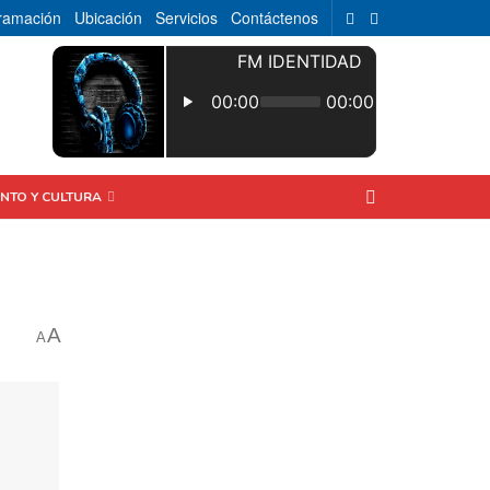
ramación
Ubicación
Servicios
Contáctenos
ENTO Y CULTURA
A
A