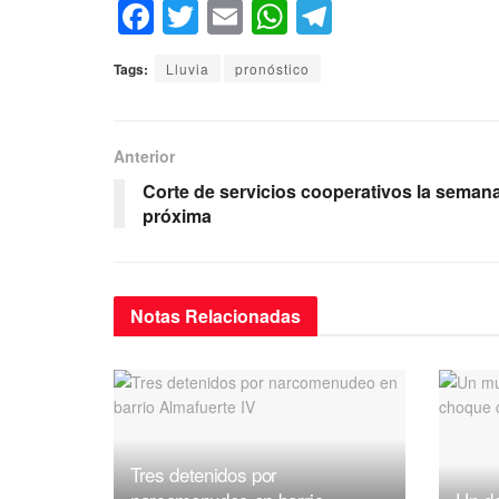
F
T
E
W
T
a
wi
m
h
el
Tags:
Lluvia
pronóstico
c
tt
ail
at
e
e
er
s
gr
b
A
a
Anterior
o
p
m
Corte de servicios cooperativos la seman
próxima
o
p
k
Notas
Relacionadas
Tres detenidos por