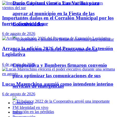
Darío Capitani viene a Las Varillas para
apoyar al municipio en la Fiesta de las
Importantes daños en el Corralón Municipal por los
fuertes vientos del sur
Colectividades
6 de agosto de 2026
Arranca la edición 2026 del Programa de Extensión
Legislativa
6 de agosto de 2026
Cooperativa y Bomberos firmaron convenio
para optimizar las comunicaciones de sus
Lucas Marenchino asumió como intendente interino
servicios de emergencias
6 de agosto de 2026
Contáctenos
FM Identidad en vivo
Inicio
Programación