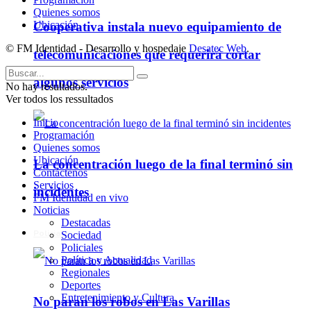
Quienes somos
Ubicación
Cooperativa instala nuevo equipamiento de
© FM Identidad - Desarrollo y hospedaje
Desatec Web
.
telecomunicaciones que requerirá cortar
algunos servicios
No hay resultados.
Ver todos los ressultados
Inicio
Programación
Quienes somos
Ubicación
La concentración luego de la final terminó sin
Contáctenos
Servicios
incidentes
FM Identidad en vivo
Noticias
Destacadas
Policiales
Sociedad
Policiales
Política y Actualidad
Regionales
Deportes
Entretenimiento y Cultura
No paran los robos en Las Varillas