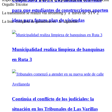
Cooperativa a IPET 263 firmaron convenio
Orgullo Tricolor
para que estudiantes de construcciones aporten
La transmisión se realizó vía
streaming
y a través de STV 2
ideas para futuro plan de viviendas
La lista completa de ganadores es la siguiente:
Municipalidad realiza limpieza de banquinas
en Ruta 3
Continúa el conflicto de los judiciales: la
situación en los Tribunales de Las Varillas