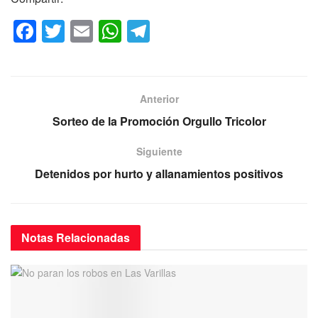
F
T
E
W
T
a
wi
m
h
el
c
tt
ail
at
e
e
er
s
gr
Anterior
b
A
a
Sorteo de la Promoción Orgullo Tricolor
o
p
m
Siguiente
o
p
Detenidos por hurto y allanamientos positivos
k
Notas
Relacionadas