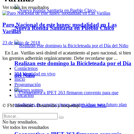
Ver todos los ressultados
Paro Nacional de este lunes: modalidad en Las
Nueva Ronda Sanitaria en Pueblo Chico
Varillas
23 de junio de 2018
En Las Varillas será disímil el acatamiento al paro nacional, si bien
los gremios adherirán orgánicamente. Debe recordarse que ...
Realizan este domingo la Bicicleteada por el Día
Contáctenos
FM Identidad en vivo
del Niño
Inicio
Programación
Quienes somos
Ubicación
© FM Identidad - Desarrollo y hospedaje
Desatec Web
.
No hay resultados.
Ver todos los ressultados