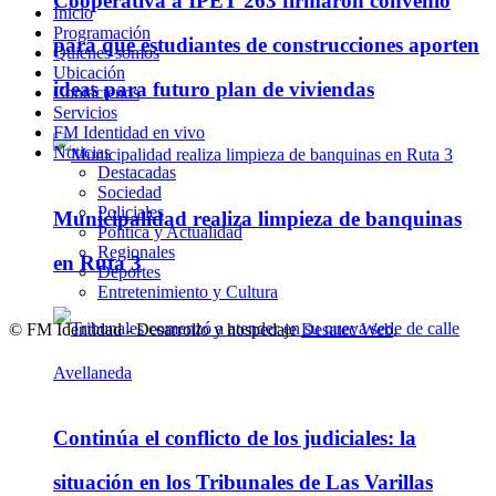
Cooperativa a IPET 263 firmaron convenio
Inicio
Programación
para que estudiantes de construcciones aporten
Quienes somos
Ubicación
ideas para futuro plan de viviendas
Contáctenos
Servicios
FM Identidad en vivo
Noticias
Destacadas
Sociedad
Policiales
Municipalidad realiza limpieza de banquinas
Política y Actualidad
Regionales
en Ruta 3
Deportes
Entretenimiento y Cultura
© FM Identidad - Desarrollo y hospedaje
Desatec Web
.
Continúa el conflicto de los judiciales: la
situación en los Tribunales de Las Varillas