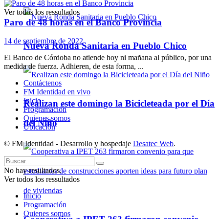
Ver todos los ressultados
Paro de 48 horas en el Banco Provincia
14 de septiembre de 2022
Nueva Ronda Sanitaria en Pueblo Chico
El Banco de Córdoba no atiende hoy ni mañana al público, por una
medida de fuerza. Adhieren, de esta forma, ...
Contáctenos
FM Identidad en vivo
Inicio
Realizan este domingo la Bicicleteada por el Día
Programación
Quienes somos
del Niño
Ubicación
© FM Identidad - Desarrollo y hospedaje
Desatec Web
.
No hay resultados.
Ver todos los ressultados
Inicio
Programación
Quienes somos