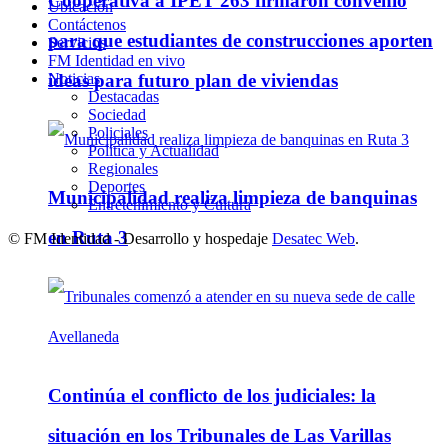
Cooperativa a IPET 263 firmaron convenio
Ubicación
Contáctenos
para que estudiantes de construcciones aporten
Servicios
FM Identidad en vivo
ideas para futuro plan de viviendas
Noticias
Destacadas
Sociedad
Policiales
Política y Actualidad
Regionales
Deportes
Municipalidad realiza limpieza de banquinas
Entretenimiento y Cultura
en Ruta 3
© FM Identidad - Desarrollo y hospedaje
Desatec Web
.
Continúa el conflicto de los judiciales: la
situación en los Tribunales de Las Varillas