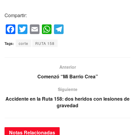
Compartir:
F
T
E
W
T
a
wi
m
h
el
Tags:
corte
RUTA 158
c
tt
ail
at
e
e
er
s
gr
b
A
a
Anterior
o
p
m
Comenzó “Mi Barrio Crea”
o
p
Siguiente
k
Accidente en la Ruta 158: dos heridos con lesiones de
gravedad
Notas
Relacionadas